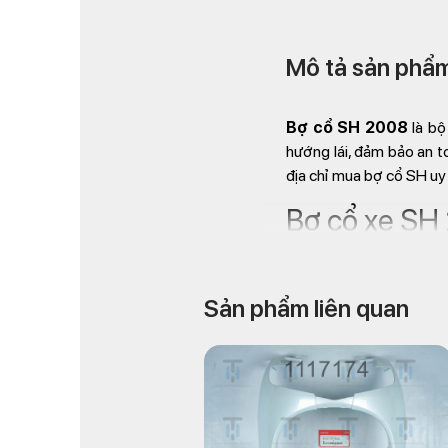
Mô tả sản phẩ
Bợ cổ SH 2008
là bộ
hướng lái, đảm bảo an to
địa chỉ mua bợ cổ SH uy t
Bợ cổ xe SH 
Sản phẩm liên quan