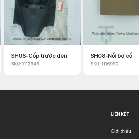
SH08-Cốp trước đen
SH08-Nối bợ cổ
SKU: 1112646
SKU: 1116990
Tìm hiểu bợ cổ xe máy SH 2008
08
là một
bộ phận của xe máy Honda SH
, một dòng xe tay ga c
 chén cổ, một bộ phận giúp cho bánh xe trước có thể xoay được t
 thống treo trước, giảm xóc khi di chuyển trên đường xấu.
 làm bằng thép hoặc nhôm, có độ bền cao và khả năng chịu lực tố
mòn do thời gian. Khi bợ cổ xe SH bị hỏng, xe sẽ bị rung lắc, kêu lụp
LIÊN KẾT
 bợ cổ xe SH08 150i
Giới thiệu