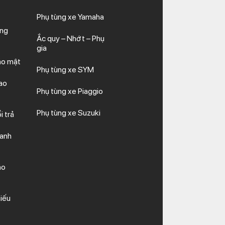
Phụ tùng xe Yamaha
cảm giác lái của người sử dụng.
ăng
ơ và khung xe khỏi va đập.
Ắc quy – Nhớt – Phụ
 hư hỏng do mòn hay ăn mòn.
gia
ảo mật
Phụ tùng xe SYM
chi phí thay thế khi bị hỏng cũng cao
ao
ng thời gian sử dụng nhất định, tùy
Phụ tùng xe Piaggio
Phụ tùng xe Suzuki
i trả
hanh
ảo
iếu