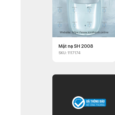
Mặt nạ SH 2008
SKU: 1117174
Bợ cổ xe máy SH 20
SH đời 2008 là nơi gắn
chức năng hỗ trợ cho hệ
Bợ cổ xe SH thường được
va chạm, mòn, hay bị ăn 
Ưu điểm của