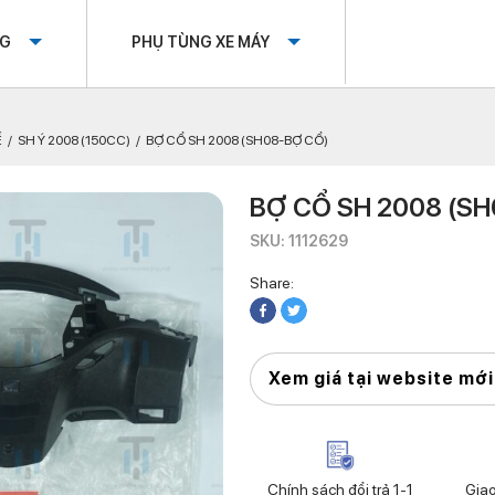
OG
PHỤ TÙNG XE MÁY
Ế
SH Ý 2008 (150CC)
BỢ CỔ SH 2008 (SH08-BỢ CỔ)
BỢ CỔ SH 2008 (S
SKU: 1112629
Share:
Xem giá tại website mới
Chính sách đổi trả 1-1
Gia