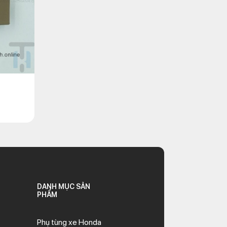
ao cấp được nhập khẩu từ Ý. Bợ cổ xe
heo hướng lái. Bợ cổ xe SH cũng có
t. Bợ cổ xe SH có thể bị hư hỏng do
 cụp, hay khó xoay bánh xe trước.
DANH MỤC SẢN
PHẨM
Phụ tùng xe Honda