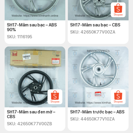
SH17-Mâm sau bạc – ABS
SH17-Mâm sau bạc – CBS
90%
SKU: 42650K77V00ZA
SKU: 1116195
Nhiều loại mâm xe SH 2020 đẹp độc lạ
Lưu ý khi lắp ráp mâm xe SH
2020
Khi lắp ráp mâm xe SH 2020 hoặc bất kỳ loại xe máy nào khác,
bạn cần tuân theo các lưu ý sau để đảm bảo an toàn và hiệu
suất của xe:
SH17-Mâm sau đen mờ –
SH17-Mâm trước bạc – ABS
Sử dụng mâm chính hãng
: Hãy luôn sử dụng
phụ
CBS
SKU: 44650K77V10ZA
tùng xe SH 2020
chính hãng từ những nhà sản xuất uy
SKU: 42650K77V00ZB
tín. Điều này đảm bảo rằng bạn đang sử dụng các sản