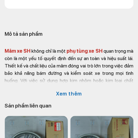
Mô tả sản phẩm
Mâm xe SH
không chỉ là một
phụ tùng xe SH
quan trọng mà
còn là một yếu tố quyết định đến sự an toàn và hiệu suất lái.
Thiết kế và chất liệu của mâm đóng vai trò lớn trong việc đảm
bảo khả năng bám đường và kiểm soát xe trong mọi tình
huống. Với việc sử dụng hợp kim nhôm hoặc kim loại chất
lượng cao, mâm xe Honda SH 2020 sở hữu trọng lượng nhẹ
Xem thêm
nhưng luôn đảm bảo về độ bền, giúp cải thiện khả năng vận
hành của xe tốt nhất trên mọi cung đường
Sản phẩm liên quan