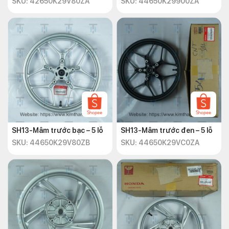
Kích thước mâm sau
: 14 inch.
SKU: 42650K29V80ZA
SKU: 44650K29900ZA
Một số mâm xe SH 2020
Xe máy Honda SH 2020 có một số mâm tiêu biểu cho các
phiên bản và biến thể khác nhau. Dưới đây là một số ví dụ về
mâm xe SH:
Mâm đúc hợp kim
: Mâm đúc hợp kim thường được sử
dụng trên các phiên bản cao cấp của Honda SH 2020.
Chúng thường có thiết kế đẹp mắt và độ bền cao.
Mâm màu đen
: Mâm màu đen là một lựa chọn phổ biến
SH13-Mâm trước bạc – 5 lỗ
SH13-Mâm trước đen – 5 lỗ
để tạo điểm nhấn thẩm mỹ cho xe SH 2020.
SKU: 44650K29V80ZB
SKU: 44650K29VC0ZA
Mâm tiêu chuẩn
: Các phiên bản cơ bản của SH 2020
thường đi kèm với mâm tiêu chuẩn, với thiết kế và kích
thước thông thường.