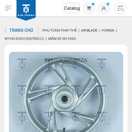
Catalog
TRANG CHỦ
PHỤ TÙNG THAY THẾ
AIR BLADE
HONDA
SH VN 2020 (125/150CC)
MÂM XE SH 2020
Không có sản phẩm nào trong giỏ hàng