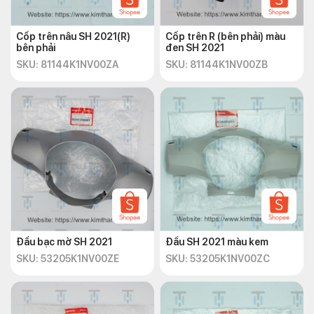
Cốp trên nâu SH 2021(R)
Cốp trên R (bên phải) màu
bên phải
đen SH 2021
SKU: 81144K1NV00ZA
SKU: 81144K1NV00ZB
Đầu bạc mờ SH 2021
Đầu SH 2021 màu kem
SKU: 53205K1NV00ZE
SKU: 53205K1NV00ZC