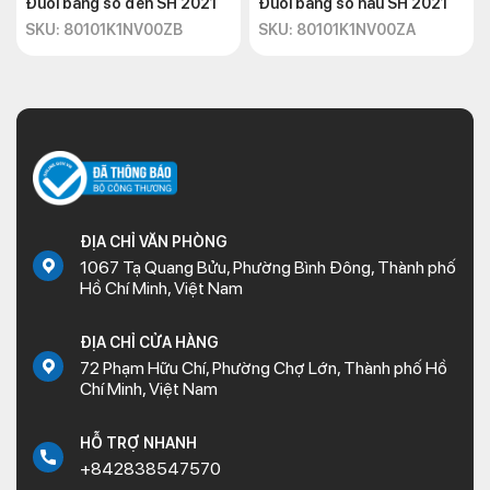
Đuôi bảng số đen SH 2021
Đuôi bảng số nâu SH 2021
SKU: 80101K1NV00ZB
SKU: 80101K1NV00ZA
ĐỊA CHỈ VĂN PHÒNG
1067 Tạ Quang Bửu, Phường Bình Đông, Thành phố
Hồ Chí Minh, Việt Nam
ĐỊA CHỈ CỬA HÀNG
72 Phạm Hữu Chí, Phường Chợ Lớn, Thành phố Hồ
Chí Minh, Việt Nam
HỖ TRỢ NHANH
+842838547570