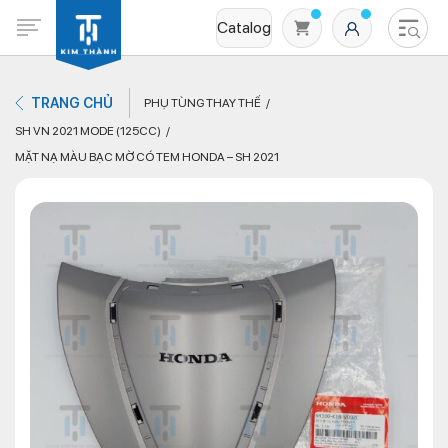
Catalog
TRANG CHỦ
PHỤ TÙNG THAY THẾ
SH VN 2021 MODE (125CC)
MẶT NẠ MÀU BẠC MỜ CÓ TEM HONDA – SH 2021
Không có sản phẩm nào trong giỏ hàng