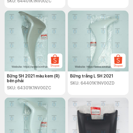
SKU: 64401K1NV00ZC
Bững SH 2021 màu kem (R)
Bững trắng L SH 2021
bên phải
SKU: 64401K1NV00ZD
SKU: 64301K1NV00ZC