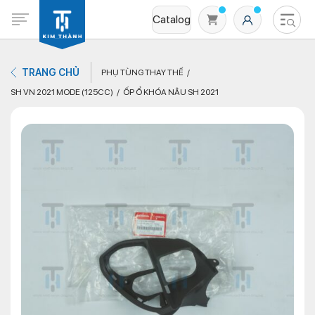
Catalog
TRANG CHỦ
PHỤ TÙNG THAY THẾ
SH VN 2021 MODE (125CC)
ỐP Ổ KHÓA NÂU SH 2021
Không có sản phẩm nào trong giỏ hàng