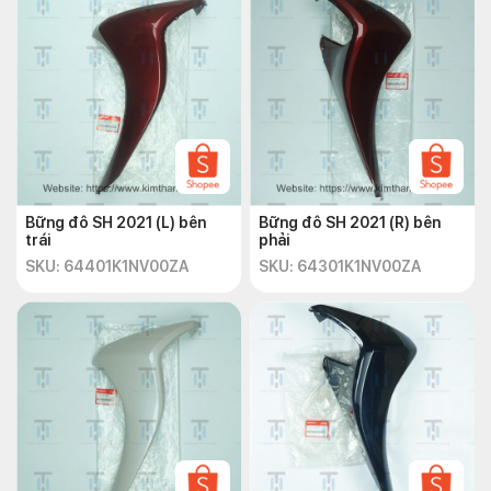
Bững đô SH 2021 (L) bên
Bững đô SH 2021 (R) bên
trái
phải
SKU: 64401K1NV00ZA
SKU: 64301K1NV00ZA