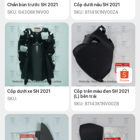
Chắn bùn trước SH 2021
Cốp dưới nâu SH 2021
SKU: 64308K1NV00
SKU: 81141K1NV00ZA
Cốp dưới xe SH 2021
Cốp trên màu đen SH 2021
(L) bên trái
SKU:
SKU: 81143K1NV00ZB