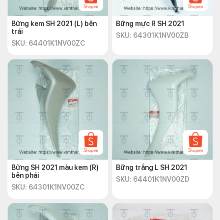
Bững kem SH 2021 (L) bên
Bững mực R SH 2021
trái
SKU: 64301K1NV00ZB
SKU: 64401K1NV00ZC
Bững SH 2021 màu kem (R)
Bững trắng L SH 2021
bên phải
SKU: 64401K1NV00ZD
SKU: 64301K1NV00ZC