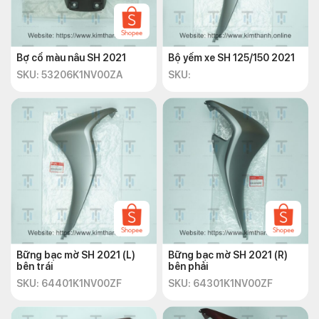
Bợ cổ màu nâu SH 2021
Bộ yếm xe SH 125/150 2021
SKU: 53206K1NV00ZA
SKU:
Bững bạc mờ SH 2021 (L)
Bững bạc mờ SH 2021 (R)
bên trái
bên phải
SKU: 64401K1NV00ZF
SKU: 64301K1NV00ZF