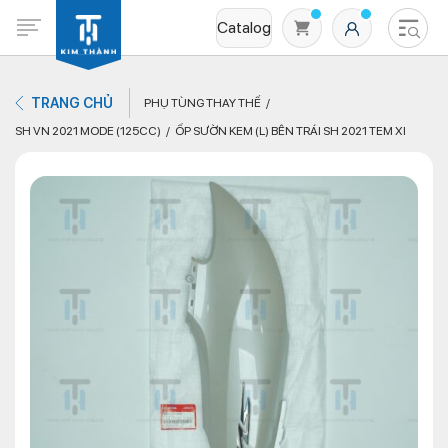
Catalog
TRANG CHỦ
PHỤ TÙNG THAY THẾ
SH VN 2021 MODE (125CC)
ỐP SƯỜN KEM (L) BÊN TRÁI SH 2021 TEM XI
Không có sản phẩm nào trong giỏ hàng