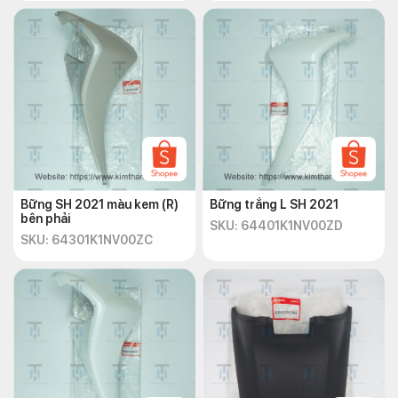
Bững SH 2021 màu kem (R)
Bững trắng L SH 2021
bên phải
SKU: 64401K1NV00ZD
SKU: 64301K1NV00ZC