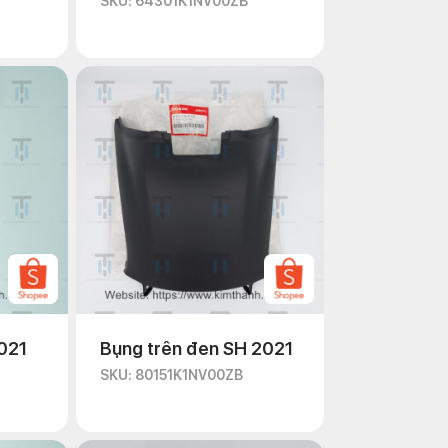
SKU: 64301K1NV00ZB
021
Bụng trên đen SH 2021
SKU: 80151K1NV00ZB