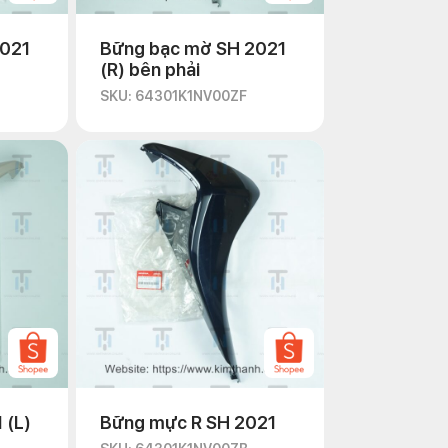
2021
Bững bạc mờ SH 2021
(R) bên phải
SKU: 64301K1NV00ZF
 (L)
Bững mực R SH 2021