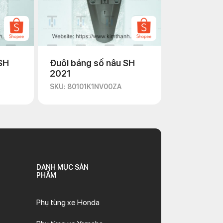
SH
Đuôi bảng số nâu SH
2021
SKU: 80101K1NV00ZA
DANH MỤC SẢN
PHẨM
Phụ tùng xe Honda