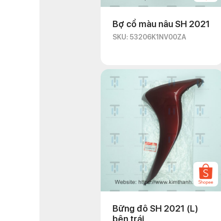
Bợ cổ màu nâu SH 2021
SKU: 53206K1NV00ZA
Bững đô SH 2021 (L)
bên trái