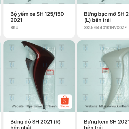
Bộ yếm xe SH 125/150
Bững bạc mờ SH 
2021
(L) bên trái
SKU:
SKU: 64401K1NV00ZF
Bững đô SH 2021 (R)
Bững kem SH 2021
bên phải
bên trái