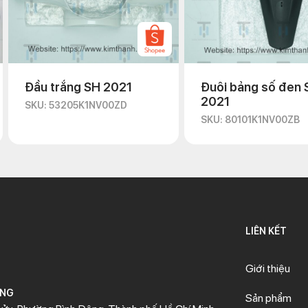
Đầu trắng SH 2021
Đuôi bảng số đen 
2021
SKU: 53205K1NV00ZD
SKU: 80101K1NV00ZB
LIÊN KẾT
Giới thiệu
ÒNG
Sản phẩm