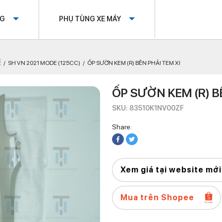
OG
PHỤ TÙNG XE MÁY
Ế
SH VN 2021 MODE (125CC)
ỐP SƯỜN KEM (R) BÊN PHẢI TEM XI
ỐP SƯỜN KEM (R) B
SKU: 83510K1NV00ZF
Share:
Xem giá tại website mới
Mua trên Shopee