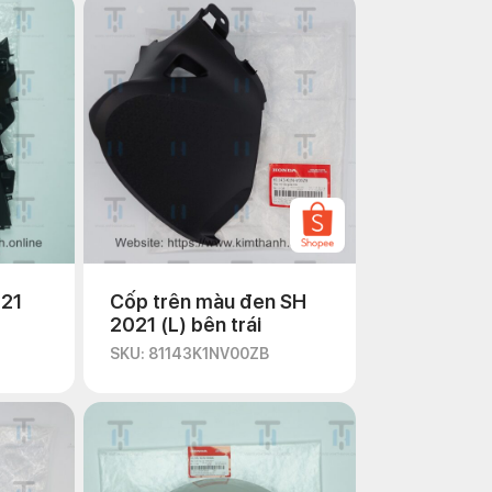
021
Cốp trên màu đen SH
2021 (L) bên trái
SKU: 81143K1NV00ZB