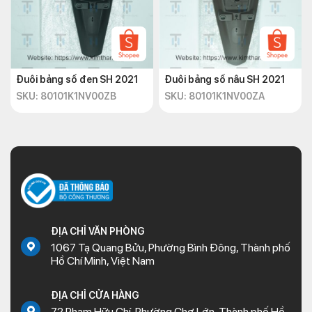
Đuôi bảng số đen SH 2021
Đuôi bảng số nâu SH 2021
SKU: 80101K1NV00ZB
SKU: 80101K1NV00ZA
ĐỊA CHỈ VĂN PHÒNG
1067 Tạ Quang Bửu, Phường Bình Đông, Thành phố
Hồ Chí Minh, Việt Nam
ĐỊA CHỈ CỬA HÀNG
72 Phạm Hữu Chí, Phường Chợ Lớn, Thành phố Hồ