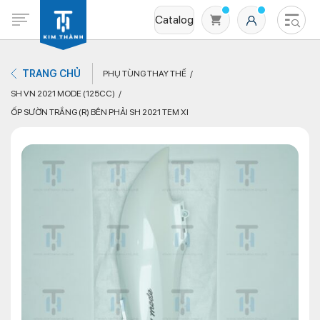
Catalog
TRANG CHỦ
PHỤ TÙNG THAY THẾ
SH VN 2021 MODE (125CC)
ỐP SƯỜN TRẮNG (R) BÊN PHẢI SH 2021 TEM XI
Không có sản phẩm nào trong giỏ hàng