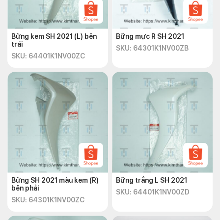
Bững kem SH 2021 (L) bên
Bững mực R SH 2021
trái
SKU: 64301K1NV00ZB
SKU: 64401K1NV00ZC
Bững SH 2021 màu kem (R)
Bững trắng L SH 2021
bên phải
SKU: 64401K1NV00ZD
SKU: 64301K1NV00ZC