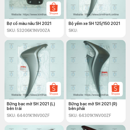
Bợ cổ màu nâu SH 2021
Bộ yếm xe SH 125/150 2021
SKU: 53206K1NV00ZA
SKU:
Bững bạc mờ SH 2021 (L)
Bững bạc mờ SH 2021 (R)
bên trái
bên phải
SKU: 64401K1NV00ZF
SKU: 64301K1NV00ZF