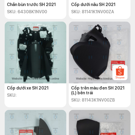
Chắn bùn trước SH 2021
Cốp dưới nâu SH 2021
SKU: 64308K1NV00
SKU: 81141K1NV00ZA
Cốp dưới xe SH 2021
Cốp trên màu đen SH 2021
(L) bên trái
SKU:
SKU: 81143K1NV00ZB