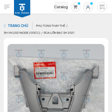
Catalog
TRANG CHỦ
PHỤ TÙNG THAY THẾ
SH VN 2021 MODE (125CC)
RÙA LỚN BẠC SH 2021
Không có sản phẩm nào trong giỏ hàng