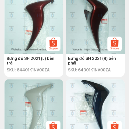
Bững đô SH 2021 (L) bên
Bững đô SH 2021 (R) bên
trái
phải
SKU: 64401K1NV00ZA
SKU: 64301K1NV00ZA