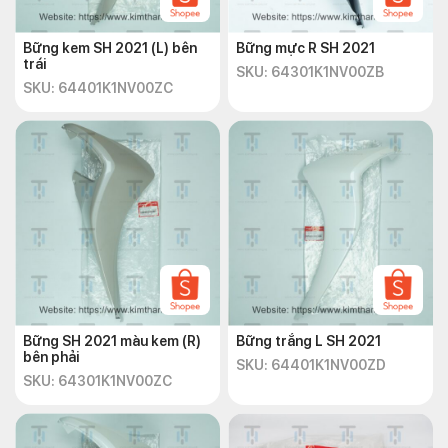
Bững kem SH 2021 (L) bên
Bững mực R SH 2021
trái
SKU: 64301K1NV00ZB
SKU: 64401K1NV00ZC
Bững SH 2021 màu kem (R)
Bững trắng L SH 2021
bên phải
SKU: 64401K1NV00ZD
SKU: 64301K1NV00ZC