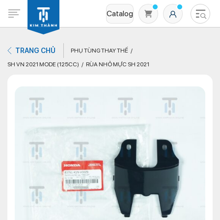
Catalog
TRANG CHỦ
PHỤ TÙNG THAY THẾ
SH VN 2021 MODE (125CC)
RÙA NHỎ MỰC SH 2021
Không có sản phẩm nào trong giỏ hàng