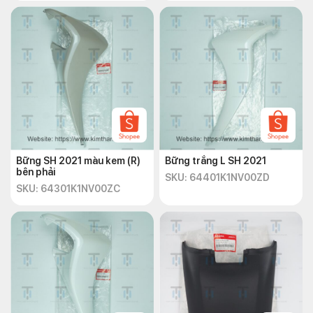
Bững SH 2021 màu kem (R)
Bững trắng L SH 2021
bên phải
SKU: 64401K1NV00ZD
SKU: 64301K1NV00ZC