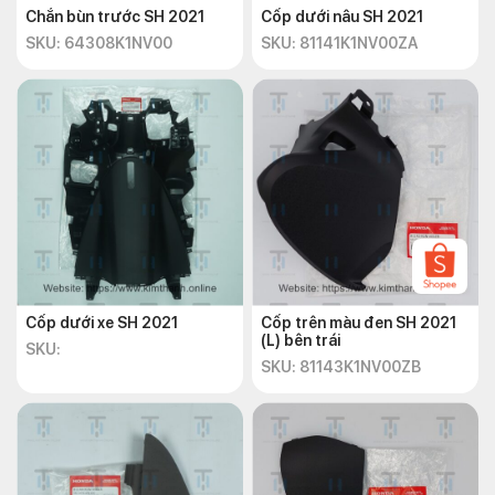
Chắn bùn trước SH 2021
Cốp dưới nâu SH 2021
SKU: 64308K1NV00
SKU: 81141K1NV00ZA
Cốp dưới xe SH 2021
Cốp trên màu đen SH 2021
(L) bên trái
SKU:
SKU: 81143K1NV00ZB