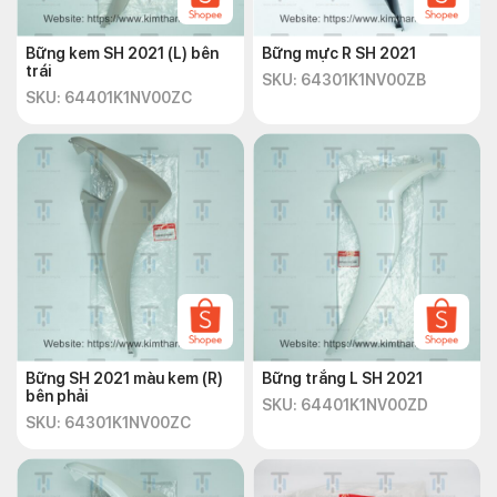
Bững kem SH 2021 (L) bên
Bững mực R SH 2021
trái
SKU: 64301K1NV00ZB
SKU: 64401K1NV00ZC
Bững SH 2021 màu kem (R)
Bững trắng L SH 2021
bên phải
SKU: 64401K1NV00ZD
SKU: 64301K1NV00ZC