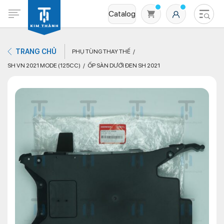
Catalog
TRANG CHỦ
PHỤ TÙNG THAY THẾ
SH VN 2021 MODE (125CC)
ỐP SÀN DƯỚI ĐEN SH 2021
Không có sản phẩm nào trong giỏ hàng