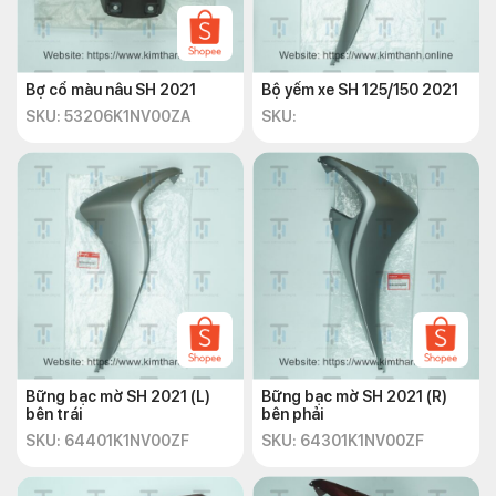
Bợ cổ màu nâu SH 2021
Bộ yếm xe SH 125/150 2021
SKU: 53206K1NV00ZA
SKU:
Bững bạc mờ SH 2021 (L)
Bững bạc mờ SH 2021 (R)
bên trái
bên phải
SKU: 64401K1NV00ZF
SKU: 64301K1NV00ZF