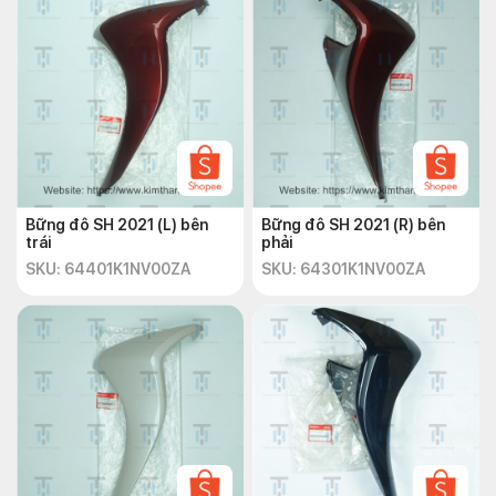
Bững đô SH 2021 (L) bên
Bững đô SH 2021 (R) bên
trái
phải
SKU: 64401K1NV00ZA
SKU: 64301K1NV00ZA