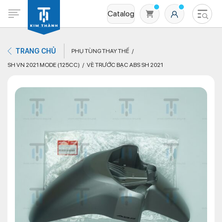
Catalog
TRANG CHỦ
PHỤ TÙNG THAY THẾ
SH VN 2021 MODE (125CC)
VÈ TRƯỚC BẠC ABS SH 2021
Không có sản phẩm nào trong giỏ hàng