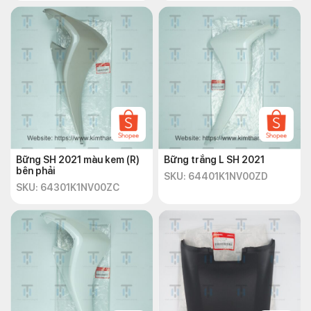
Bững SH 2021 màu kem (R)
Bững trắng L SH 2021
bên phải
SKU: 64401K1NV00ZD
SKU: 64301K1NV00ZC