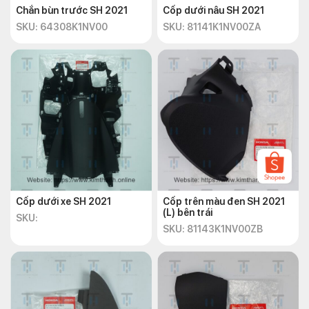
Chắn bùn trước SH 2021
Cốp dưới nâu SH 2021
SKU: 64308K1NV00
SKU: 81141K1NV00ZA
Cốp dưới xe SH 2021
Cốp trên màu đen SH 2021
(L) bên trái
SKU:
SKU: 81143K1NV00ZB