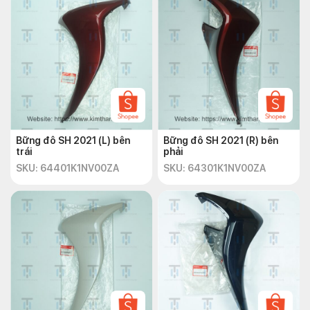
Bững đô SH 2021 (L) bên
Bững đô SH 2021 (R) bên
trái
phải
SKU: 64401K1NV00ZA
SKU: 64301K1NV00ZA