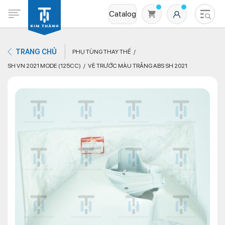
Catalog
TRANG CHỦ
PHỤ TÙNG THAY THẾ
SH VN 2021 MODE (125CC)
VÈ TRƯỚC MÀU TRẮNG ABS SH 2021
Không có sản phẩm nào trong giỏ hàng