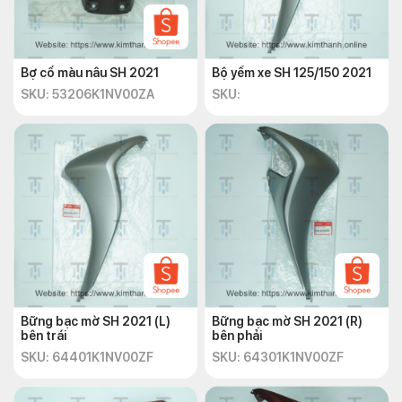
Bợ cổ màu nâu SH 2021
Bộ yếm xe SH 125/150 2021
SKU: 53206K1NV00ZA
SKU:
Bững bạc mờ SH 2021 (L)
Bững bạc mờ SH 2021 (R)
bên trái
bên phải
SKU: 64401K1NV00ZF
SKU: 64301K1NV00ZF