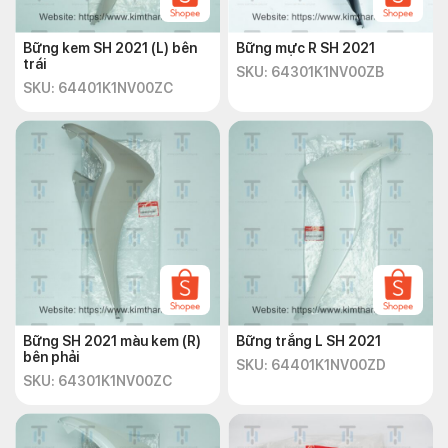
Bững kem SH 2021 (L) bên
Bững mực R SH 2021
trái
SKU: 64301K1NV00ZB
SKU: 64401K1NV00ZC
Bững SH 2021 màu kem (R)
Bững trắng L SH 2021
bên phải
SKU: 64401K1NV00ZD
SKU: 64301K1NV00ZC