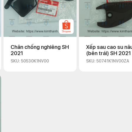
Chân chống nghiêng SH
Xếp sau cao su nâ
2021
(bên trái) SH 2021
SKU: 50530K1NV00
SKU: 50741K1NV00ZA