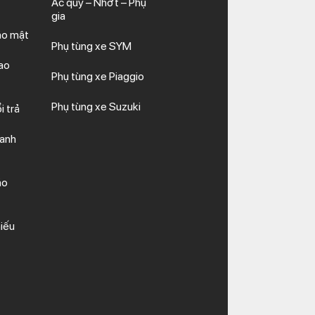
Ắc quy – Nhớt – Phụ
gia
ảo mật
Phụ tùng xe SYM
ao
Phụ tùng xe Piaggio
Phụ tùng xe Suzuki
i trả
hanh
ảo
iếu