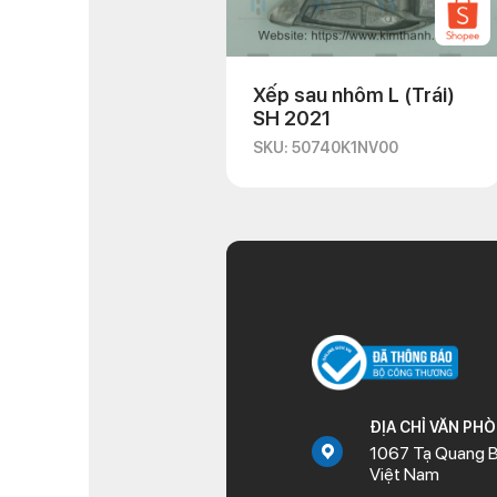
Xếp sau nhôm L (Trái)
SH 2021
SKU: 50740K1NV00
ĐỊA CHỈ VĂN PH
1067 Tạ Quang B
Việt Nam