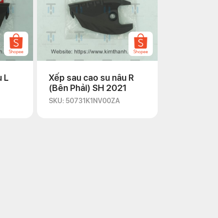
u L
Xếp sau cao su nâu R
(Bên Phải) SH 2021
SKU: 50731K1NV00ZA