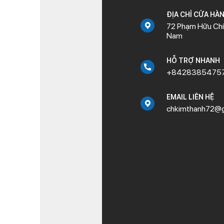
ĐỊA CHỈ CỬA HÀ
72 Phạm Hữu Chí,
Nam
HỖ TRỢ NHANH
+8428385475
EMAIL LIÊN HỆ
chkimthanh72@g