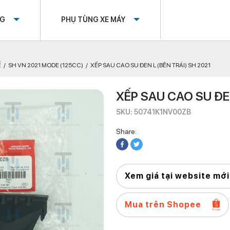
OG
PHỤ TÙNG XE MÁY
Ế
SH VN 2021 MODE (125CC)
XẾP SAU CAO SU ĐEN L (BÊN TRÁI) SH 2021
XẾP SAU CAO SU ĐEN
SKU: 50741K1NV00ZB
Share:
Xem giá tại website mới
Mua trên Shopee