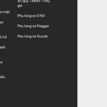
Ắc quy – Nhớt – Phụ
gia
ảo mật
Phụ tùng xe SYM
ao
Phụ tùng xe Piaggio
Phụ tùng xe Suzuki
i trả
hanh
ảo
iếu