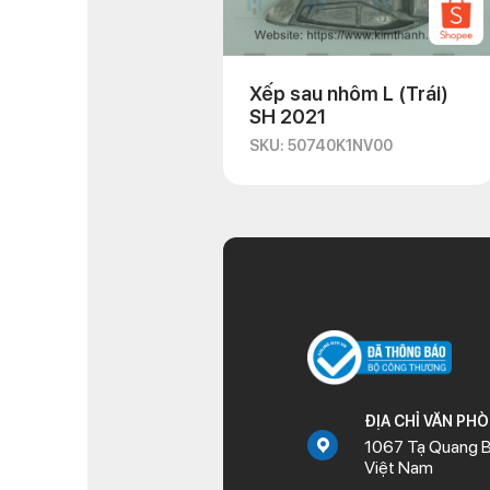
Xếp sau nhôm L (Trái)
SH 2021
SKU: 50740K1NV00
ĐỊA CHỈ VĂN PH
1067 Tạ Quang B
Việt Nam