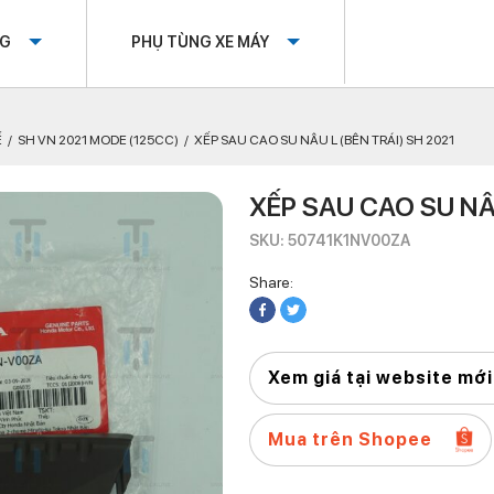
OG
PHỤ TÙNG XE MÁY
Ế
SH VN 2021 MODE (125CC)
XẾP SAU CAO SU NÂU L (BÊN TRÁI) SH 2021
XẾP SAU CAO SU NÂU
SKU: 50741K1NV00ZA
Share:
Xem giá tại website mới
Mua trên Shopee