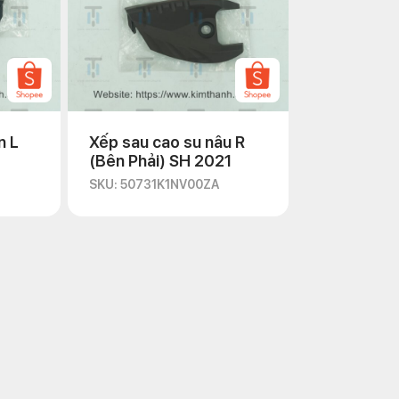
n L
Xếp sau cao su nâu R
(Bên Phải) SH 2021
SKU: 50731K1NV00ZA