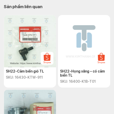
hiểu rõ hơn về
phụ tùng xe SH Honda
này qua bài viết chi
Sản phẩm liên quan
tiết dưới đây.
Kim phun xăng SH 2022 là gì?
SH22-Cảm biến gió TL
SH22-Họng xăng – có cảm
biến TL
SKU: 16430-KTW-911
SKU: 16400-K1B-T01
Kim phun xăng SH22 là một phần quan trọng của hệ thống nhiên liệu trên xe
máy
Kim phun xăng xe máy SH 2022
hay gọi là bét phun xăng
SH22, là một phần quan trọng của hệ thống nhiên liệu
phụ