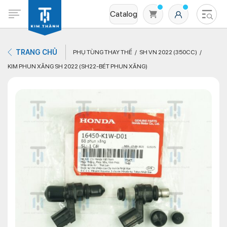
Catalog
TRANG CHỦ
PHỤ TÙNG THAY THẾ
SH VN 2022 (350CC)
KIM PHUN XĂNG SH 2022 (SH22-BÉT PHUN XĂNG)
Không có sản phẩm nào trong giỏ hàng