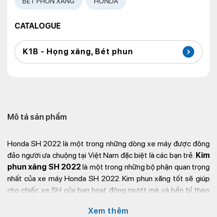
BÉT PHUN XĂNG
HONDA
CATALOGUE
K1B - Họng xăng, Bét phun
Mô tả sản phẩm
Honda SH 2022 là một trong những dòng xe máy được đông
đảo người ưa chuộng tại Việt Nam đặc biệt là các bạn trẻ.
Kim
phun xăng SH 2022
là một trong những bộ phận quan trọng
nhất của xe máy Honda SH 2022. Kim phun xăng tốt sẽ giúp
cho chiếc xe SH của bạn hoạt động mượt mà và bền bỉ theo
thời gian. Vậy kim phun xăng xe Honda SH 2022 là gì?
Bét
Xem thêm
phun xăng SH22
có chức năng gì? Hãy cùng Kim Thành tìm