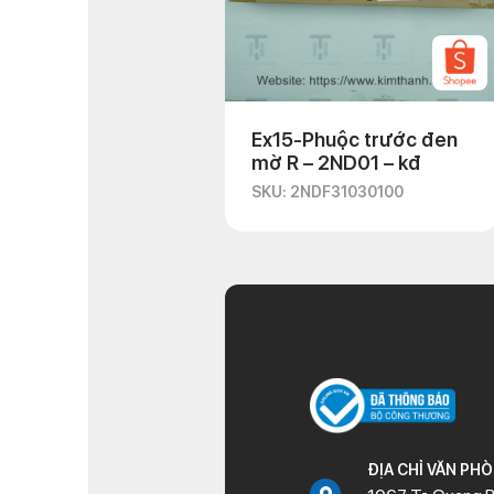
Ex15-Phuộc trước đen
mờ R – 2ND01 – kđ
SKU: 2NDF31030100
ĐỊA CHỈ VĂN PH