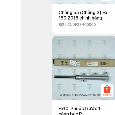
Chảng ba (Chẳng 3) Ex
150 2015 chính hãng
Yamaha
SKU: 2NDF33400000
Ex10-Phuộc trước 1
càng bạc R