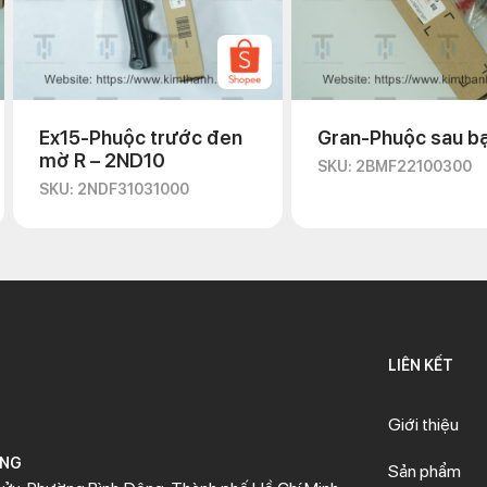
Ex15-Phuộc trước đen
Gran-Phuộc sau b
mờ R – 2ND10
SKU: 2BMF22100300
SKU: 2NDF31031000
LIÊN KẾT
Giới thiệu
ÒNG
Sản phẩm