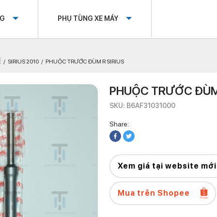
OG
PHỤ TÙNG XE MÁY
Ế
SIRIUS 2010
PHUỘC TRƯỚC ĐÙM R SIRIUS
PHUỘC TRƯỚC ĐÙM 
SKU: B6AF31031000
Share:
Xem giá tại website mới
Mua trên Shopee