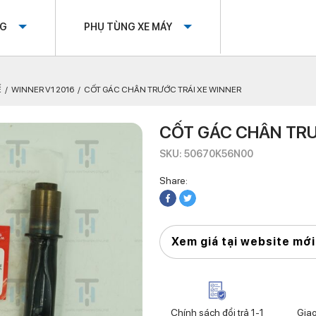
OG
PHỤ TÙNG XE MÁY
Ế
WINNER V1 2016
CỐT GÁC CHÂN TRƯỚC TRÁI XE WINNER
CỐT GÁC CHÂN TRƯ
SKU: 50670K56N00
Share:
Xem giá tại website mới
Chính sách đổi trả 1-1
Gia