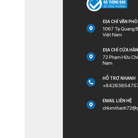
ĐỊA CHỈ VĂN PH
1067 Tạ Quang B
Việt Nam
ĐỊA CHỈ CỬA HÀ
72 Phạm Hữu Chí,
Nam
HỖ TRỢ NHANH
+8428385475
EMAIL LIÊN HỆ
chkimthanh72@g