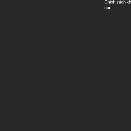
Chính sách kh
nại
N MÃ BẢO MẬT