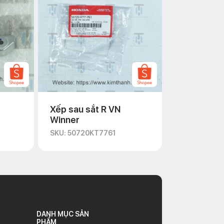
Xếp sau sắt R VN
Winner
SKU: 50720KT7761
DANH MỤC SẢN
PHẨM