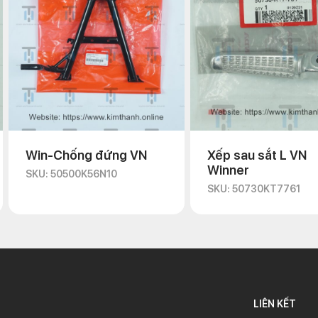
Win-Chống đứng VN
Xếp sau sắt L VN
Winner
SKU: 50500K56N10
SKU: 50730KT7761
LIÊN KẾT