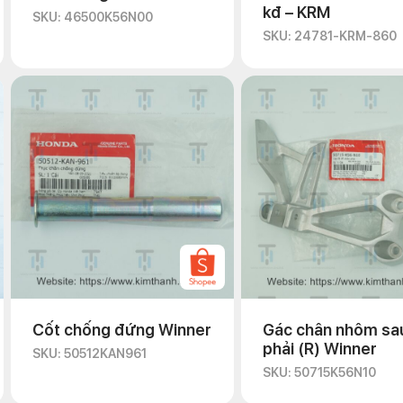
kđ – KRM
SKU: 46500K56N00
SKU: 24781-KRM-860
Cốt chống đứng Winner
Gác chân nhôm sa
phải (R) Winner
SKU: 50512KAN961
SKU: 50715K56N10