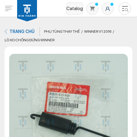
Catalog
TRANG CHỦ
PHỤ TÙNG THAY THẾ
WINNER V1 2016
LÒ XO CHỐNG ĐỨNG WINNER
Không có sản phẩm nào trong giỏ hàng