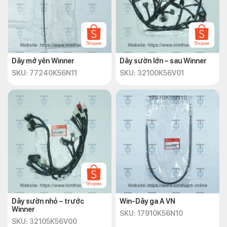
Dây mở yên Winner
Dây sườn lớn – sau Winner
SKU: 77240K56N11
SKU: 32100K56V01
Dây sườn nhỏ – trước
Win-Dây ga A VN
Winner
SKU: 17910K56N10
SKU: 32105K56V00