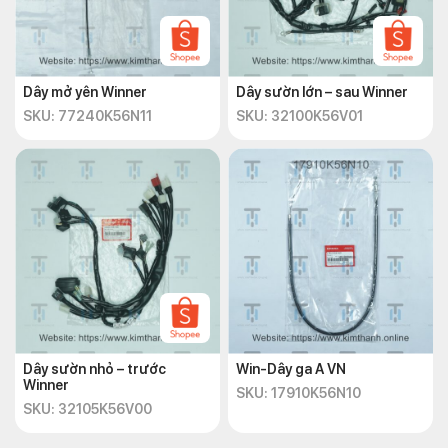
Dây mở yên Winner
Dây sườn lớn – sau Winner
SKU: 77240K56N11
SKU: 32100K56V01
Dây sườn nhỏ – trước
Win-Dây ga A VN
Winner
SKU: 17910K56N10
SKU: 32105K56V00