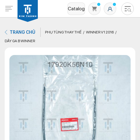
Catalog
TRANG CHỦ
PHỤ TÙNG THAY THẾ
WINNER V1 2016
DÂY GA B WINNER
Không có sản phẩm nào trong giỏ hàng