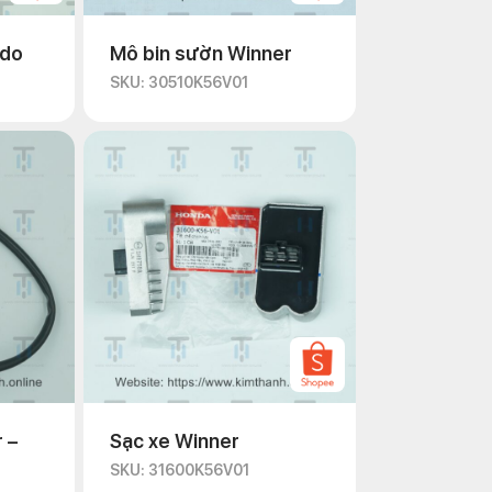
ndo
Mô bin sườn Winner
SKU: 30510K56V01
 –
Sạc xe Winner
SKU: 31600K56V01