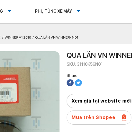
OG
PHỤ TÙNG XE MÁY
Ế
WINNER V1 2016
QUA LĂN VN WINNER- N01
QUA LĂN VN WINNE
SKU: 31110K56N01
Share:
Xem giá tại website mới
Mua trên Shopee