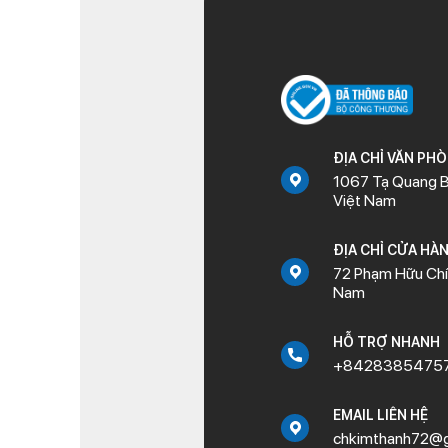
ĐỊA CHỈ VĂN PH
1067 Tạ Quang B
Việt Nam
ĐỊA CHỈ CỬA HÀ
72 Phạm Hữu Chí,
Nam
HỖ TRỢ NHANH
+8428385475
EMAIL LIÊN HỆ
chkimthanh72@g