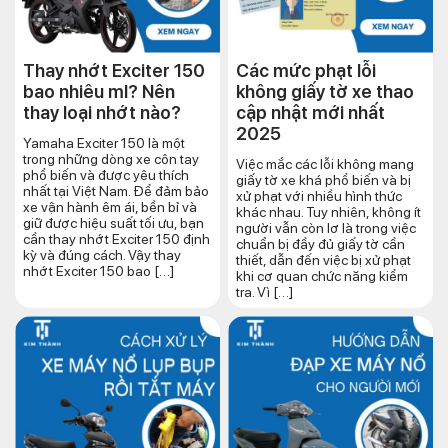
Thay nhớt Exciter 150
Các mức phạt lỗi
bao nhiêu ml? Nên
không giấy tờ xe thao
thay loại nhớt nào?
cập nhật mới nhất
2025
Yamaha Exciter 150 là một
trong những dòng xe côn tay
Việc mắc các lỗi không mang
phổ biến và được yêu thích
giấy tờ xe khá phổ biến và bị
nhất tại Việt Nam. Để đảm bảo
xử phạt với nhiều hình thức
xe vận hành êm ái, bền bỉ và
khác nhau. Tuy nhiên, không ít
giữ được hiệu suất tối ưu, bạn
người vẫn còn lơ là trong việc
cần thay nhớt Exciter 150 định
chuẩn bị đầy đủ giấy tờ cần
kỳ và đúng cách. Vậy thay
thiết, dẫn đến việc bị xử phạt
nhớt Exciter 150 bao […]
khi cơ quan chức năng kiểm
tra. Vì […]