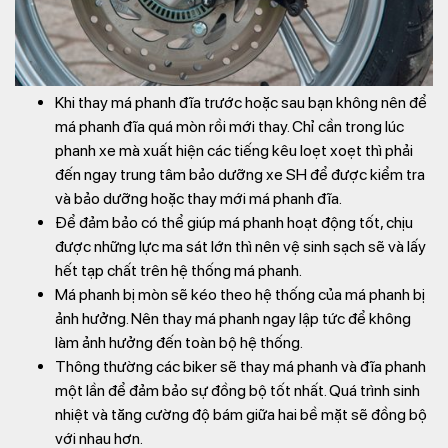
Khi thay má phanh đĩa trước hoặc sau bạn không nên để
má phanh đĩa quá mòn rồi mới thay. Chỉ cần trong lúc
phanh xe mà xuất hiện các tiếng kêu loẹt xoẹt thì phải
đến ngay trung tâm bảo dưỡng xe SH để được kiểm tra
và bảo dưỡng hoặc thay mới má phanh đĩa.
Để đảm bảo có thể giúp má phanh hoạt động tốt, chịu
được những lực ma sát lớn thì nên vệ sinh sạch sẽ và lấy
hết tạp chất trên hệ thống má phanh.
Má phanh bị mòn sẽ kéo theo hệ thống của má phanh bị
ảnh hưởng. Nên thay má phanh ngay lập tức để không
làm ảnh hưởng đến toàn bộ hệ thống.
Thông thường các biker sẽ thay má phanh và đĩa phanh
một lần để đảm bảo sự đồng bộ tốt nhất. Quá trình sinh
nhiệt và tăng cường độ bám giữa hai bề mặt sẽ đồng bộ
với nhau hơn.