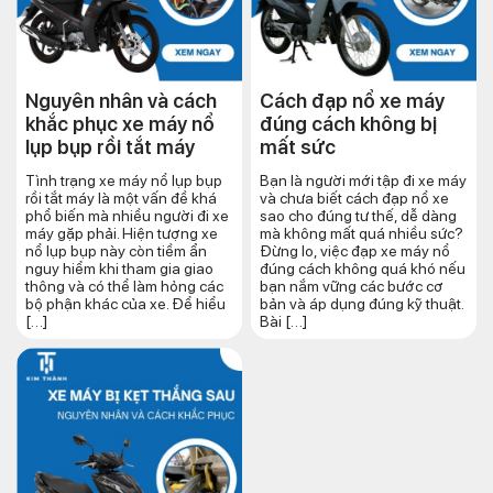
Nguyên nhân và cách
Cách đạp nổ xe máy
khắc phục xe máy nổ
đúng cách​ không bị
lụp bụp rồi tắt máy
mất sức
Tình trạng xe máy nổ lụp bụp
Bạn là người mới tập đi xe máy
rồi tắt máy là một vấn đề khá
và chưa biết cách đạp nổ xe
phổ biến mà nhiều người đi xe
sao cho đúng tư thế, dễ dàng
máy gặp phải. Hiện tượng xe
mà không mất quá nhiều sức?
nổ lụp bụp này còn tiềm ẩn
Đừng lo, việc đạp xe máy nổ
nguy hiểm khi tham gia giao
đúng cách không quá khó nếu
thông và có thể làm hỏng các
bạn nắm vững các bước cơ
bộ phận khác của xe. Để hiểu
bản và áp dụng đúng kỹ thuật.
[…]
Bài […]