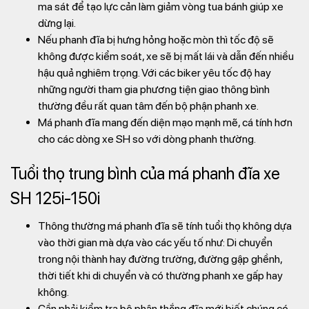
ma sát để tạo lực cản làm giảm vòng tua bánh giúp xe
dừng lại.
Nếu phanh đĩa bị hưng hỏng hoặc mòn thì tốc độ sẽ
không được kiểm soát, xe sẽ bị mất lái và dẫn đến nhiều
hậu quả nghiêm trọng. Với các biker yêu tốc độ hay
những người tham gia phương tiện giao thông bình
thường đều rất quan tâm đến bộ phận phanh xe.
Má phanh đĩa mang đến diện mạo mạnh mẽ, cá tính hơn
cho các dòng xe SH so với dòng phanh thường.
Tuổi thọ trung bình của má phanh đĩa xe
SH 125i-150i
Thông thường má phanh đĩa sẽ tính tuổi thọ không dựa
vào thời gian mà dựa vào các yếu tố như: Di chuyển
trong nội thành hay đường trường, đường gập ghềnh,
thời tiết khi di chuyển và có thường phanh xe gấp hay
không.
Cần phải kiểm tra bộ phận thắng đĩa mới biết chúng có