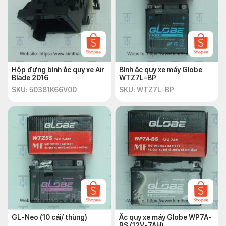
Hộp đựng bình ắc quy xe Air
Bình ắc quy xe máy Globe
Blade 2016
WTZ7L-BP
SKU: 50381K66V00
SKU: WTZ7L-BP
GL-Neo (10 cái/ thùng)
Ắc quy xe máy Globe WP7A-
BS (12V-7AH)