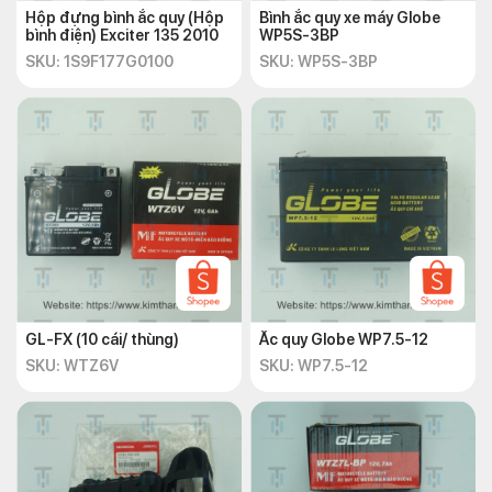
Hộp đựng bình ắc quy (Hộp
Bình ắc quy xe máy Globe
bình điện) Exciter 135 2010
WP5S-3BP
SKU: 1S9F177G0100
SKU: WP5S-3BP
GL-FX (10 cái/ thùng)
Ắc quy Globe WP7.5-12
SKU: WTZ6V
SKU: WP7.5-12