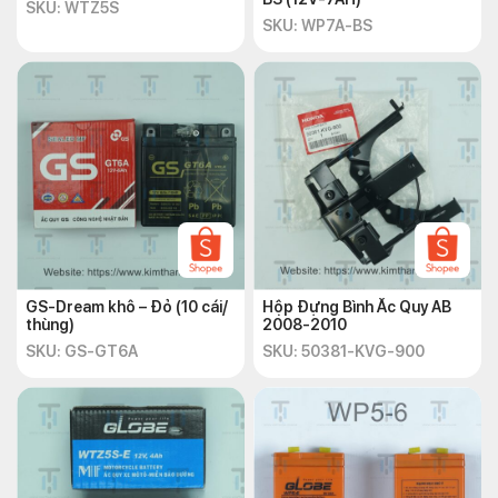
SKU: WTZ5S
SKU: WP7A-BS
GS-Dream khô – Đỏ (10 cái/
Hộp Đựng Bình Ắc Quy AB
thùng)
2008-2010
SKU: GS-GT6A
SKU: 50381-KVG-900