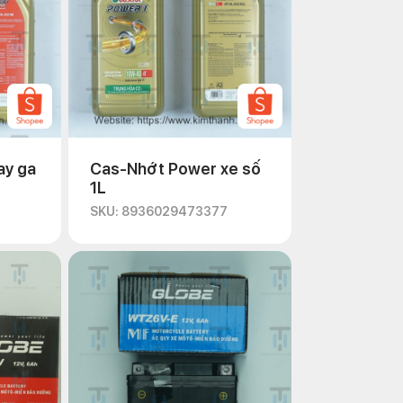
ay ga
Cas-Nhớt Power xe số
1L
SKU: 8936029473377