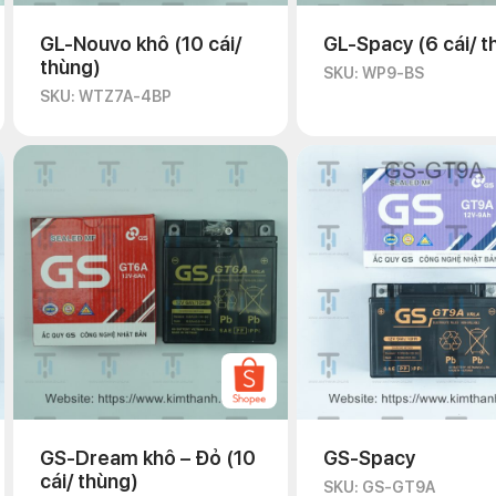
GL-Nouvo khô (10 cái/
GL-Spacy (6 cái/ t
thùng)
SKU: WP9-BS
SKU: WTZ7A-4BP
GS-Dream khô – Đỏ (10
GS-Spacy
cái/ thùng)
SKU: GS-GT9A