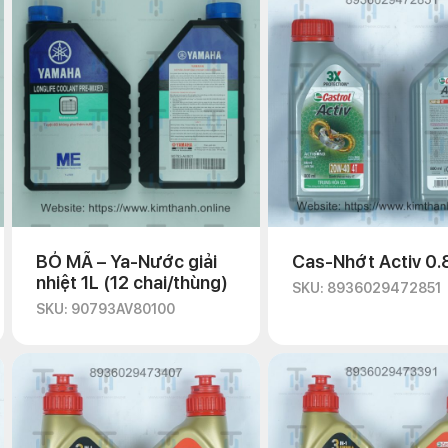
BỎ MÃ – Ya-Nước giải
Cas-Nhớt Activ 0.
nhiệt 1L (12 chai/thùng)
SKU: 8936029472851
SKU: 90793AV80100