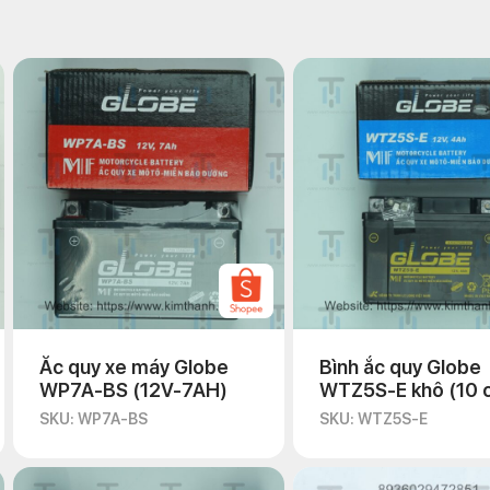
Ắc quy xe máy Globe
Bình ắc quy Globe
WP7A-BS (12V-7AH)
WTZ5S-E khô (10 c
thùng)
SKU: WP7A-BS
SKU: WTZ5S-E