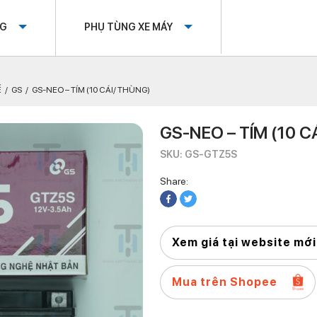
OG
PHỤ TÙNG XE MÁY
Ế
GS
GS-NEO – TÍM (10 CÁI/ THÙNG)
GS-NEO – TÍM (10 C
SKU: GS-GTZ5S
Share:
Xem giá tại website mới
Mua trên Shopee