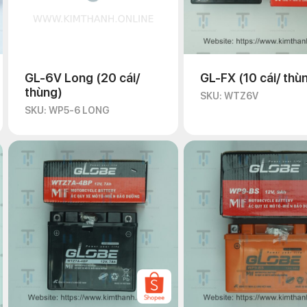
GL-6V Long (20 cái/
GL-FX (10 cái/ thù
thùng)
SKU: WTZ6V
SKU: WP5-6 LONG