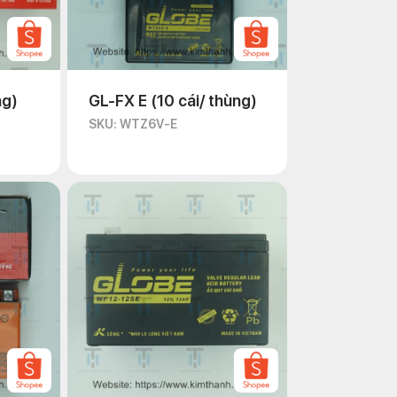
ng)
GL-FX E (10 cái/ thùng)
SKU: WTZ6V-E