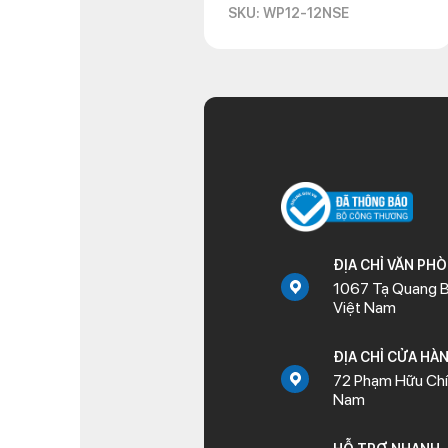
SKU: WP12-12NSE
ĐỊA CHỈ VĂN PH
1067 Tạ Quang B
Việt Nam
ĐỊA CHỈ CỬA HÀ
72 Phạm Hữu Chí,
Nam