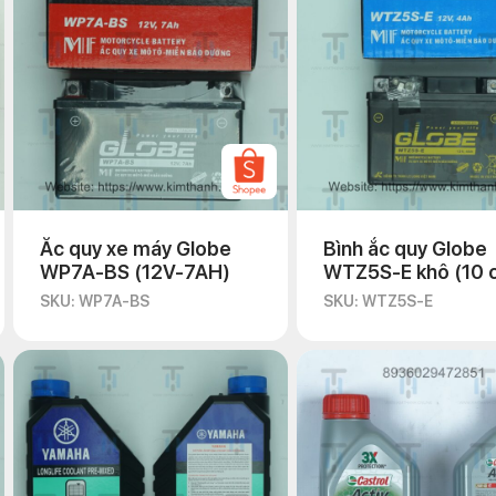
Ắc quy xe máy Globe
Bình ắc quy Globe
WP7A-BS (12V-7AH)
WTZ5S-E khô (10 c
thùng)
SKU: WP7A-BS
SKU: WTZ5S-E