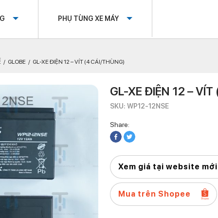
OG
PHỤ TÙNG XE MÁY
Ế
GLOBE
GL-XE ĐIỆN 12 – VÍT (4 CÁI/THÙNG)
GL-XE ĐIỆN 12 – VÍT
SKU: WP12-12NSE
Share:
Xem giá tại website mới
Mua trên Shopee