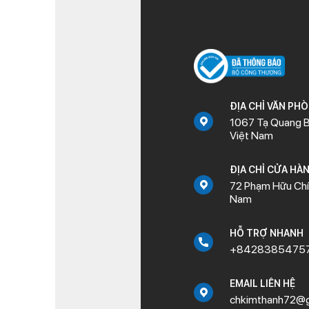
ĐỊA CHỈ VĂN PH
1067 Tạ Quang B
Việt Nam
ĐỊA CHỈ CỬA HÀ
72 Phạm Hữu Chí,
Nam
HỖ TRỢ NHANH
+8428385475
EMAIL LIÊN HỆ
chkimthanh72@g