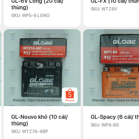
GL-6V Long (20 cái/
GL-FX (10 cái/ thù
thùng)
SKU: WTZ6V
SKU: WP5-6 LONG
GL-Nouvo khô (10 cái/
GL-Spacy (6 cái/ t
thùng)
SKU: WP9-BS
SKU: WTZ7A-4BP