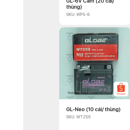
GL-6V Cam (20 cái/
thùng)
SKU: WP5-6
GL-Neo (10 cái/ thùng)
SKU: WTZ5S