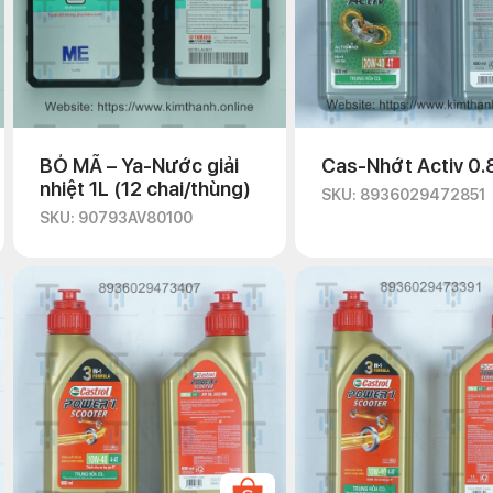
BỎ MÃ – Ya-Nước giải
Cas-Nhớt Activ 0.
nhiệt 1L (12 chai/thùng)
SKU: 8936029472851
SKU: 90793AV80100