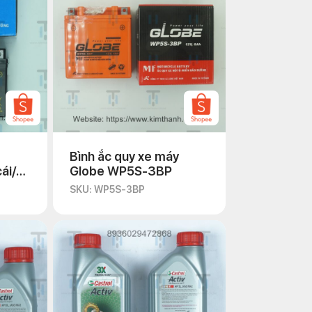
Bình ắc quy xe máy
ái/
Globe WP5S-3BP
SKU: WP5S-3BP