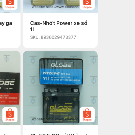
ay ga
Cas-Nhớt Power xe số
1L
SKU: 8936029473377