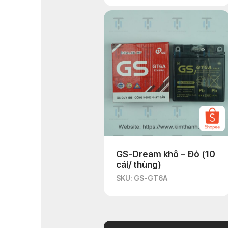
GS-Dream khô – Đỏ (10
cái/ thùng)
SKU: GS-GT6A