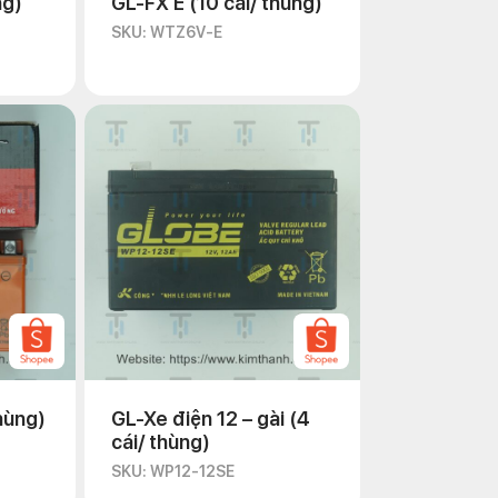
ng)
GL-FX E (10 cái/ thùng)
SKU: WTZ6V-E
hùng)
GL-Xe điện 12 – gài (4
cái/ thùng)
SKU: WP12-12SE