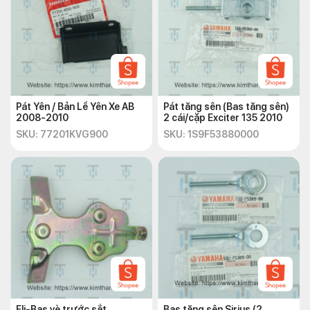
Pát Yên / Bản Lề Yên Xe AB
Pát tăng sên (Bas tăng sên)
2008-2010
2 cái/cặp Exciter 135 2010
SKU: 77201KVG900
SKU: 1S9F53880000
Eli-Bas vè trước sắt
Bas tăng sên Sirius (2