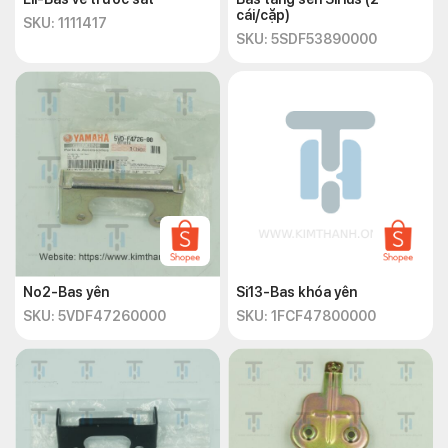
cái/cặp)
SKU: 1111417
SKU: 5SDF53890000
No2-Bas yên
Si13-Bas khóa yên
SKU: 5VDF47260000
SKU: 1FCF47800000