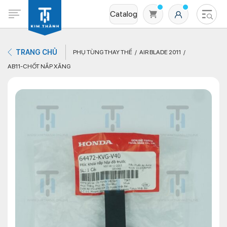
Catalog
TRANG CHỦ
PHỤ TÙNG THAY THẾ
AIR BLADE 2011
AB11-CHỐT NẮP XĂNG
Không có sản phẩm nào trong giỏ hàng