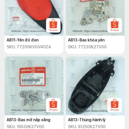
AB11-Yên đỏ đen
AB13-Bas khóa yên
SKU: 77200KVGV40ZA
SKU: 77230K27V00
AB13-Bas mở nắp xăng
AB13-Thùng hành lý
SKU: 16530K27V00
SKU: 81250K27V00