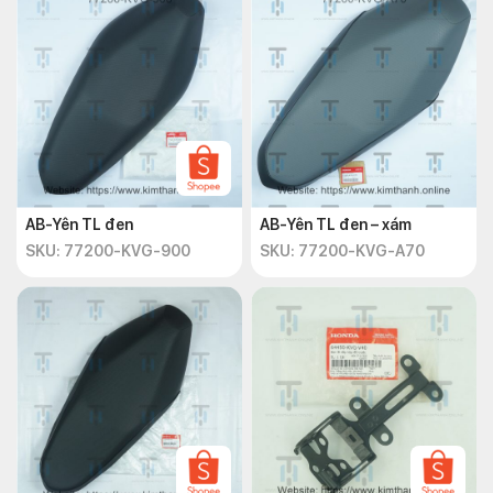
AB-Yên TL đen
AB-Yên TL đen – xám
SKU: 77200-KVG-900
SKU: 77200-KVG-A70