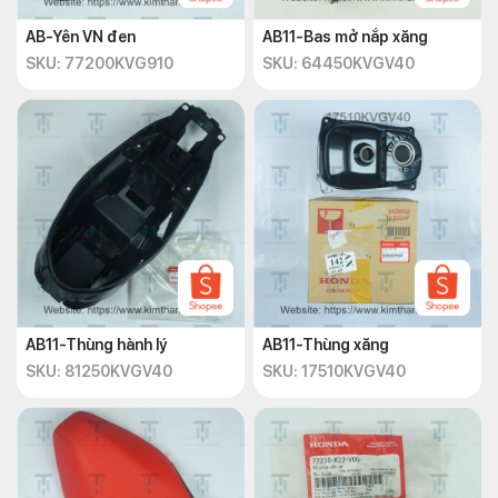
AB-Yên VN đen
AB11-Bas mở nắp xăng
SKU: 77200KVG910
SKU: 64450KVGV40
AB11-Thùng hành lý
AB11-Thùng xăng
SKU: 81250KVGV40
SKU: 17510KVGV40