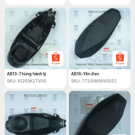
AB13-Thùng hành lý
AB16-Yên đen
SKU: 81250K27V00
SKU: 77200K66V00ZC