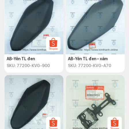
AB-Yên TL đen
AB-Yên TL đen – xám
SKU: 77200-KVG-900
SKU: 77200-KVG-A70