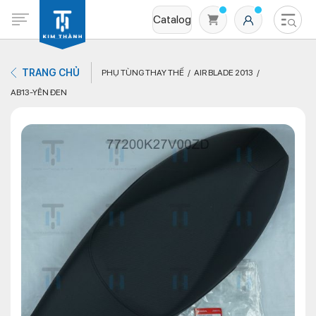
Catalog
TRANG CHỦ
PHỤ TÙNG THAY THẾ
AIR BLADE 2013
AB13-YÊN ĐEN
Không có sản phẩm nào trong giỏ hàng