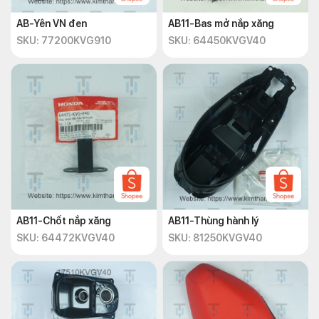
AB-Yên VN đen
AB11-Bas mở nắp xăng
SKU: 77200KVG910
SKU: 64450KVGV40
AB11-Chốt nắp xăng
AB11-Thùng hành lý
SKU: 64472KVGV40
SKU: 81250KVGV40