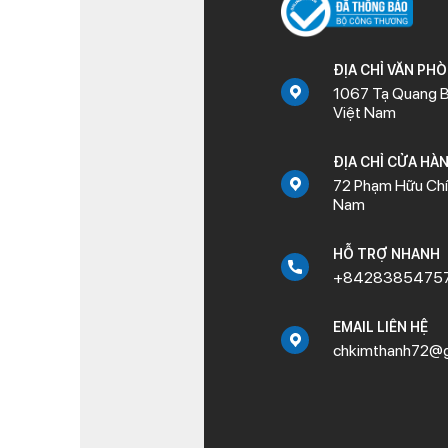
ĐỊA CHỈ VĂN PH
1067 Tạ Quang B
Việt Nam
ĐỊA CHỈ CỬA HÀ
72 Phạm Hữu Chí,
Nam
HỖ TRỢ NHANH
+8428385475
EMAIL LIÊN HỆ
chkimthanh72@g