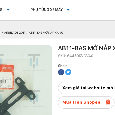
OG
PHỤ TÙNG XE MÁY
Ế
AIR BLADE 2011
AB11-BAS MỞ NẮP XĂNG
AB11-BAS MỞ NẮP
SKU: 64450KVGV40
Share:
Xem giá tại website mới
Mua trên Shopee