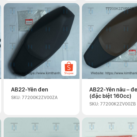
AB22-Yên đen
AB22-Yên nâu – đ
(đặc biệt 160cc)
SKU: 77200K2ZV00ZA
SKU: 77200K2ZV00ZB