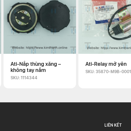
Ati-Nắp thùng xăng –
Ati-Relay mở yên
không tay nắm
SKU: 35870-M9B-0001
SKU: 1114344
LIÊN KẾT