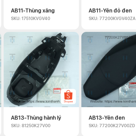
AB11-Thùng xăng
AB11-Yên đỏ đen
SKU: 17510KVGV40
SKU: 77200KVGV40ZA
AB13-Thùng hành lý
AB13-Yên đen
SKU: 81250K27V00
SKU: 77200K27V00ZD