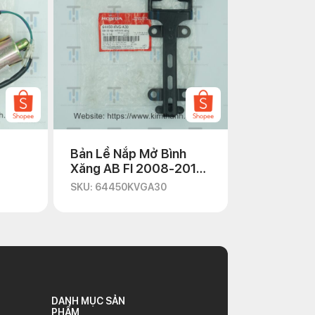
Bản Lề Nắp Mở Bình
Xăng AB FI 2008-2010
Chính Hãng
SKU: 64450KVGA30
DANH MỤC SẢN
PHẨM