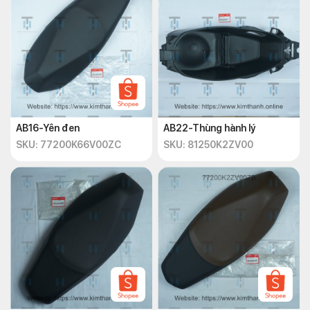
AB16-Yên đen
AB22-Thùng hành lý
SKU: 77200K66V00ZC
SKU: 81250K2ZV00