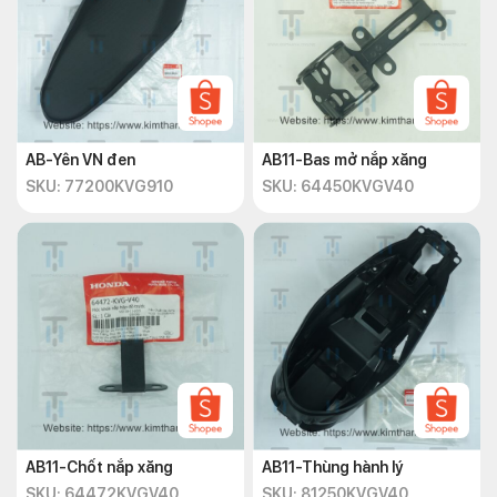
AB-Yên VN đen
AB11-Bas mở nắp xăng
SKU: 77200KVG910
SKU: 64450KVGV40
AB11-Chốt nắp xăng
AB11-Thùng hành lý
SKU: 64472KVGV40
SKU: 81250KVGV40