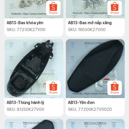
AB13-Bas khóa yên
AB13-Bas mở nắp xăng
SKU: 77230K27V00
SKU: 16530K27V00
AB13-Thùng hành lý
AB13-Yên đen
SKU: 81250K27V00
SKU: 77200K27V00ZD