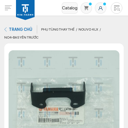
Catalog
TRANG CHỦ
PHỤ TÙNG THAY THẾ
NOUVO 4 LX
NO4-BAS YÊN TRƯỚC
Không có sản phẩm nào trong giỏ hàng