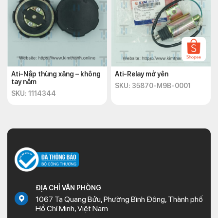
Ati-Nắp thùng xăng – không
Ati-Relay mở yên
tay nắm
SKU: 35870-M9B-0001
SKU: 1114344
ĐỊA CHỈ VĂN PHÒNG
1067 Tạ Quang Bửu, Phường Bình Đông, Thành phố
Hồ Chí Minh, Việt Nam