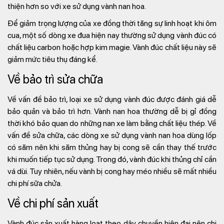
thiện hơn so với xe sử dụng vành nan hoa.
Để giảm trọng lượng của xe đồng thời tăng sự linh hoạt khi ôm
cua, một số dòng xe đua hiện nay thường sử dụng vành đúc có
chất liệu carbon hoặc hợp kim magie. Vành đúc chất liệu này sẽ
giảm mức tiêu thụ đáng kể.
Về bảo trì sửa chữa
Về vấn đề bảo trì, loại xe sử dụng vành đúc được đánh giá dễ
bảo quản và bảo trì hơn. Vành nan hoa thường dễ bị gỉ đồng
thời khó bảo quan do những nan xe làm bằng chất liệu thép. Về
vấn đề sửa chữa, các dòng xe sử dụng vành nan hoa dùng lốp
có săm nên khi săm thủng hay bị cong sẽ cần thay thế trước
khi muốn tiếp tục sử dụng. Trong đó, vành đúc khi thủng chỉ cần
vá dùi. Tuy nhiên, nếu vành bị cong hay méo nhiều sẽ mất nhiều
chi phí sữa chửa.
Về chi phí sản xuất
Vành đúc sản xuất hàng loạt theo dây chuyền hiện đại nên chi