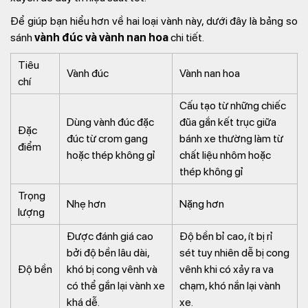
Để giúp bạn hiểu hơn về hai loại vành này, dưới đây là bảng so
sánh
vành đúc và vành nan hoa
chi tiết.
Tiêu
Vành đúc
Vành nan hoa
chí
Cấu tạo từ những chiếc
Dùng vành đúc đặc
đũa gắn kết trục giữa
Đặc
đúc từ crom gang
bánh xe thường làm từ
điểm
hoặc thép không gỉ
chất liệu nhôm hoặc
thép không gỉ
Trọng
Nhẹ hơn
Nặng hơn
lượng
Được đánh giá cao
Độ bền bỉ cao, ít bị rỉ
bởi độ bền lâu dài,
sét tuy nhiên dễ bị cong
Độ bền
khó bị cong vênh và
vênh khi có xảy ra va
có thể gắn lại vành xe
chạm, khó nắn lại vành
khá dễ.
xe.