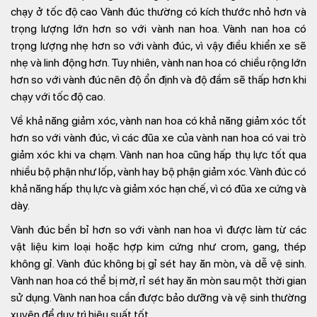
chạy ở tốc độ cao Vành đúc thường có kích thước nhỏ hơn và
trọng lượng lớn hơn so với vành nan hoa. Vành nan hoa có
trọng lượng nhẹ hơn so với vành đúc, vì vậy điều khiển xe sẽ
nhẹ và linh động hơn. Tuy nhiên, vành nan hoa có chiều rộng lớn
hơn so với vành đúc nên độ ổn định và độ đầm sẽ thấp hơn khi
chạy với tốc độ cao.
Về khả năng giảm xóc, vành nan hoa có khả năng giảm xóc tốt
hơn so với vành đúc, vì các đũa xe của vành nan hoa có vai trò
giảm xóc khi va chạm. Vành nan hoa cũng hấp thụ lực tốt qua
nhiều bộ phận như lốp, vành hay bộ phận giảm xóc. Vành đúc có
khả năng hấp thụ lực và giảm xóc hạn chế, vì có đũa xe cứng và
dày.
Vành đúc bền bỉ hơn so với vành nan hoa vì được làm từ các
vật liệu kim loại hoặc hợp kim cứng như crom, gang, thép
không gỉ. Vành đúc không bị gỉ sét hay ăn mòn, và dễ vệ sinh.
Vành nan hoa có thể bị mờ, rỉ sét hay ăn mòn sau một thời gian
sử dụng. Vành nan hoa cần được bảo dưỡng và vệ sinh thường
xuyên để duy trì hiệu suất tốt.