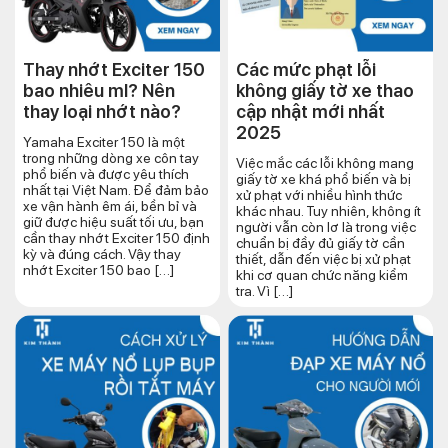
Thay nhớt Exciter 150
Các mức phạt lỗi
bao nhiêu ml? Nên
không giấy tờ xe thao
thay loại nhớt nào?
cập nhật mới nhất
2025
Yamaha Exciter 150 là một
trong những dòng xe côn tay
Việc mắc các lỗi không mang
phổ biến và được yêu thích
giấy tờ xe khá phổ biến và bị
nhất tại Việt Nam. Để đảm bảo
xử phạt với nhiều hình thức
xe vận hành êm ái, bền bỉ và
khác nhau. Tuy nhiên, không ít
giữ được hiệu suất tối ưu, bạn
người vẫn còn lơ là trong việc
cần thay nhớt Exciter 150 định
chuẩn bị đầy đủ giấy tờ cần
kỳ và đúng cách. Vậy thay
thiết, dẫn đến việc bị xử phạt
nhớt Exciter 150 bao […]
khi cơ quan chức năng kiểm
tra. Vì […]