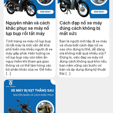
Nguyên nhân và cách
Cách đạp nổ xe máy
khắc phục xe máy nổ
đúng cách​ không bị
lụp bụp rồi tắt máy
mất sức
Tình trạng xe máy nổ lụp bụp
Bạn là người mới tập đi xe máy
rồi tắt máy là một vấn đề khá
và chưa biết cách đạp nổ xe
phổ biến mà nhiều người đi xe
sao cho đúng tư thế, dễ dàng
máy gặp phải. Hiện tượng xe
mà không mất quá nhiều sức?
nổ lụp bụp này còn tiềm ẩn
Đừng lo, việc đạp xe máy nổ
nguy hiểm khi tham gia giao
đúng cách không quá khó nếu
thông và có thể làm hỏng các
bạn nắm vững các bước cơ
bộ phận khác của xe. Để hiểu
bản và áp dụng đúng kỹ thuật.
[…]
Bài […]