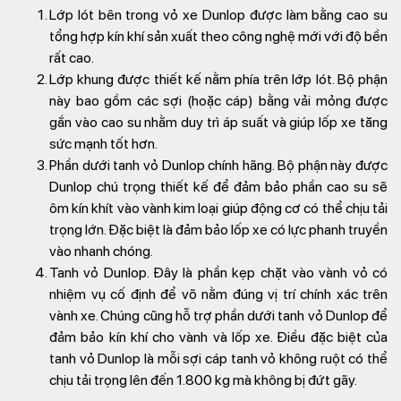
Lớp lót bên trong vỏ xe Dunlop được làm bằng cao su
tổng hợp kín khí sản xuất theo công nghệ mới với độ bền
rất cao.
Lớp khung được thiết kế nằm phía trên lớp lót. Bộ phận
này bao gồm các sợi (hoặc cáp) bằng vải mỏng được
gắn vào cao su nhằm duy trì áp suất và giúp lốp xe tăng
sức mạnh tốt hơn.
Phần dưới tanh vỏ Dunlop chính hãng. Bộ phận này được
Dunlop chú trọng thiết kế để đảm bảo phần cao su sẽ
ôm kín khít vào vành kim loại giúp động cơ có thể chịu tải
trọng lớn. Đặc biệt là đảm bảo lốp xe có lực phanh truyền
vào nhanh chóng.
Tanh vỏ Dunlop. Đây là phần kẹp chặt vào vành vỏ có
nhiệm vụ cố định để võ nằm đúng vị trí chính xác trên
vành xe. Chúng cũng hỗ trợ phần dưới tanh vỏ Dunlop để
đảm bảo kín khí cho vành và lốp xe. Điều đặc biệt của
tanh vỏ Dunlop là mỗi sợi cáp tanh vỏ không ruột có thể
chịu tải trọng lên đến 1.800 kg mà không bị đứt gãy.