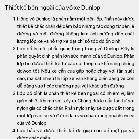
Thiết kế bên ngoài của vỏ xe Dunlop
Hông vỏ Dunlop là phần nằm một bên lốp. Phần này được
thiết kế chắc chắn để đảm bảo những tác động từ bên lề
đường và mặt đường không làm ảnh hưởng đến chất
lượng lốp xe và hỗ trợ xe đạt chỉ số tốc độ ổn định.
Lớp bố là một phần quan trọng trong vỏ Dunlop. Đây là
phần quyết định phần lớn sức mạnh của vỏ Dunlop. Phần
lớp bố được thiết kế từ các sợi thép có khả năng chống
ddwox tốt. Nếu xe cần cua gấp hoặc chạy với tần suất
cao, ma sát nhiều thì lốp xe vẫn không biến dạng và còn
dễ dàng vượt các chướng ngại vật khác trên đường.
Lớp bố đỉnh là phần thiết kế bên ngoài có nhiệm vụ làm
giảm nhiệt khi ma sát xảy ra. Chúng được cấu tạo từ sợi
nylon gia cố chắc chắn. Phần nylon này sẽ được đặt trong
một lớp cao su và được đan vào nhau xung quanh chu vi
của vỏ Dunlop.
Lớp bảo vệ được thiết kế để giúp cho bề mặt gai vỏ
được chắc chắn.