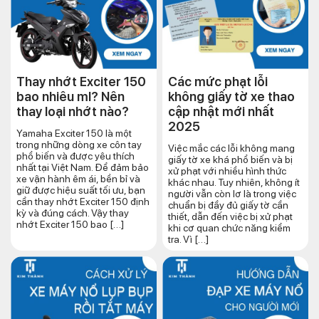
Thay nhớt Exciter 150
Các mức phạt lỗi
bao nhiêu ml? Nên
không giấy tờ xe thao
thay loại nhớt nào?
cập nhật mới nhất
2025
Yamaha Exciter 150 là một
trong những dòng xe côn tay
Việc mắc các lỗi không mang
phổ biến và được yêu thích
giấy tờ xe khá phổ biến và bị
nhất tại Việt Nam. Để đảm bảo
xử phạt với nhiều hình thức
xe vận hành êm ái, bền bỉ và
khác nhau. Tuy nhiên, không ít
giữ được hiệu suất tối ưu, bạn
người vẫn còn lơ là trong việc
cần thay nhớt Exciter 150 định
chuẩn bị đầy đủ giấy tờ cần
kỳ và đúng cách. Vậy thay
thiết, dẫn đến việc bị xử phạt
nhớt Exciter 150 bao […]
khi cơ quan chức năng kiểm
tra. Vì […]