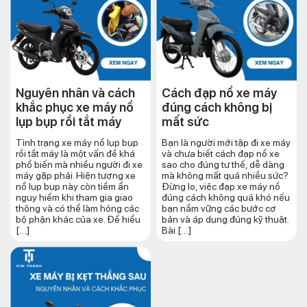
Nguyên nhân và cách
Cách đạp nổ xe máy
khắc phục xe máy nổ
đúng cách​ không bị
lụp bụp rồi tắt máy
mất sức
Tình trạng xe máy nổ lụp bụp
Bạn là người mới tập đi xe máy
rồi tắt máy là một vấn đề khá
và chưa biết cách đạp nổ xe
phổ biến mà nhiều người đi xe
sao cho đúng tư thế, dễ dàng
máy gặp phải. Hiện tượng xe
mà không mất quá nhiều sức?
nổ lụp bụp này còn tiềm ẩn
Đừng lo, việc đạp xe máy nổ
nguy hiểm khi tham gia giao
đúng cách không quá khó nếu
thông và có thể làm hỏng các
bạn nắm vững các bước cơ
bộ phận khác của xe. Để hiểu
bản và áp dụng đúng kỹ thuật.
[…]
Bài […]