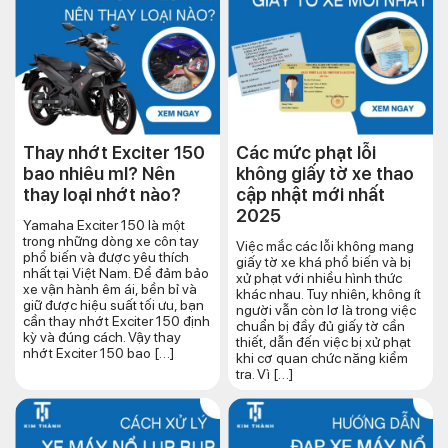
Thay nhớt Exciter 150
Các mức phạt lỗi
bao nhiêu ml? Nên
không giấy tờ xe thao
thay loại nhớt nào?
cập nhật mới nhất
2025
Yamaha Exciter 150 là một
trong những dòng xe côn tay
Việc mắc các lỗi không mang
phổ biến và được yêu thích
giấy tờ xe khá phổ biến và bị
nhất tại Việt Nam. Để đảm bảo
xử phạt với nhiều hình thức
xe vận hành êm ái, bền bỉ và
khác nhau. Tuy nhiên, không ít
giữ được hiệu suất tối ưu, bạn
người vẫn còn lơ là trong việc
cần thay nhớt Exciter 150 định
chuẩn bị đầy đủ giấy tờ cần
kỳ và đúng cách. Vậy thay
thiết, dẫn đến việc bị xử phạt
nhớt Exciter 150 bao […]
khi cơ quan chức năng kiểm
tra. Vì […]