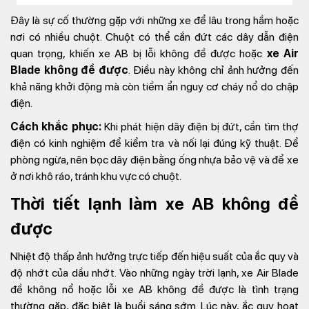
Đây là sự cố thường gặp với những xe để lâu trong hầm hoặc
nơi có nhiều chuột. Chuột có thể cắn đứt các dây dẫn điện
quan trọng, khiến xe AB bị lỗi không đề được hoặc
xe Air
Blade không đề được
. Điều này không chỉ ảnh hưởng đến
khả năng khởi động mà còn tiềm ẩn nguy cơ cháy nổ do chập
điện.
Cách khắc phục:
Khi phát hiện dây điện bị đứt, cần tìm thợ
điện có kinh nghiệm để kiểm tra và nối lại đúng kỹ thuật. Để
phòng ngừa, nên bọc dây điện bằng ống nhựa bảo vệ và để xe
ở nơi khô ráo, tránh khu vực có chuột.
Thời tiết lạnh làm xe AB không đề
được
Nhiệt độ thấp ảnh hưởng trực tiếp đến hiệu suất của ắc quy và
độ nhớt của dầu nhớt. Vào những ngày trời lạnh, xe Air Blade
đề không nổ hoặc lỗi xe AB không đề được là tình trạng
thường gặp, đặc biệt là buổi sáng sớm. Lúc này, ắc quy hoạt