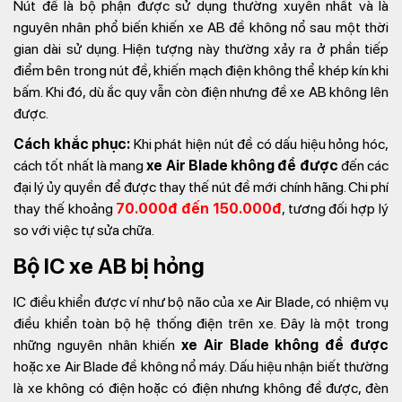
Nút đề là bộ phận được sử dụng thường xuyên nhất và là
nguyên nhân phổ biến khiến xe AB đề không nổ sau một thời
gian dài sử dụng. Hiện tượng này thường xảy ra ở phần tiếp
điểm bên trong nút đề, khiến mạch điện không thể khép kín khi
bấm. Khi đó, dù ắc quy vẫn còn điện nhưng đề xe AB không lên
được.
Cách khắc phục:
Khi phát hiện nút đề có dấu hiệu hỏng hóc,
cách tốt nhất là mang
xe Air Blade không đề được
đến các
đại lý ủy quyền để được thay thế nút đề mới chính hãng. Chi phí
thay thế khoảng
70.000đ đến 150.000đ
, tương đối hợp lý
so với việc tự sửa chữa.
Bộ IC xe AB bị hỏng
IC điều khiển được ví như bộ não của xe Air Blade, có nhiệm vụ
điều khiển toàn bộ hệ thống điện trên xe. Đây là một trong
những nguyên nhân khiến
xe Air Blade không đề được
hoặc xe Air Blade đề không nổ máy​. Dấu hiệu nhận biết thường
là xe không có điện hoặc có điện nhưng không đề được, đèn