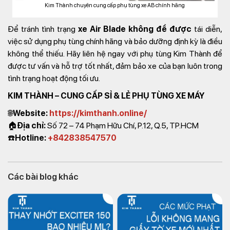
Kim Thành chuyên cung cấp phụ tùng xe AB chính hãng
Để tránh tình trạng
xe Air Blade không đề được
tái diễn,
việc sử dụng phụ tùng chính hãng và bảo dưỡng định kỳ là điều
không thể thiếu. Hãy liên hệ ngay với phụ tùng Kim Thành để
được tư vấn và hỗ trợ tốt nhất, đảm bảo xe của bạn luôn trong
tình trạng hoạt động tối ưu.
KIM THÀNH – CUNG CẤP SỈ & LẺ PHỤ TÙNG XE MÁY
🌐
Website:
https://kimthanh.online/
🏠
Địa chỉ:
Số 72 – 74 Phạm Hữu Chí, P.12, Q.5, TP.HCM
☎️
Hotline:
+842838547570
Các bài blog khác