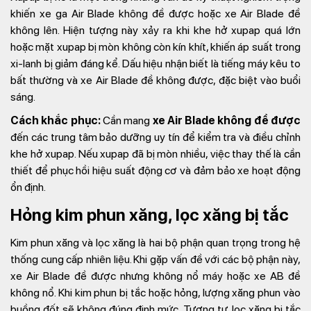
khiến xe ga Air Blade không đề được​ hoặc xe Air Blade đề
không lên. Hiện tượng này xảy ra khi khe hở xupap quá lớn
hoặc mặt xupap bị mòn không còn kín khít, khiến áp suất trong
xi-lanh bị giảm đáng kể. Dấu hiệu nhận biết là tiếng máy kêu to
bất thường và xe Air Blade đề không được, đặc biệt vào buổi
sáng.
Cách khắc phục:
Cần mang
xe Air Blade không đề được
đến các trung tâm bảo dưỡng uy tín để kiểm tra và điều chỉnh
khe hở xupap. Nếu xupap đã bị mòn nhiều, việc thay thế là cần
thiết để phục hồi hiệu suất động cơ và đảm bảo xe hoạt động
ổn định.
Hỏng kim phun xăng, lọc xăng bị tắc
Kim phun xăng và lọc xăng là hai bộ phận quan trọng trong hệ
thống cung cấp nhiên liệu. Khi gặp vấn đề với các bộ phận này,
xe Air Blade đề được nhưng không nổ máy hoặc xe AB đề
không nổ. Khi kim phun bị tắc hoặc hỏng, lượng xăng phun vào
buồng đốt sẽ không đúng định mức. Tương tự, lọc xăng bị tắc