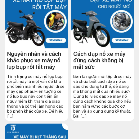
Nguyên nhân và cách
Cách đạp nổ xe máy
khắc phục xe máy nổ
đúng cách​ không bị
lụp bụp rồi tắt máy
mất sức
Tình trạng xe máy nổ lụp bụp
Bạn là người mới tập đi xe máy
rồi tắt máy là một vấn đề khá
và chưa biết cách đạp nổ xe
phổ biến mà nhiều người đi xe
sao cho đúng tư thế, dễ dàng
máy gặp phải. Hiện tượng xe
mà không mất quá nhiều sức?
nổ lụp bụp này còn tiềm ẩn
Đừng lo, việc đạp xe máy nổ
nguy hiểm khi tham gia giao
đúng cách không quá khó nếu
thông và có thể làm hỏng các
bạn nắm vững các bước cơ
bộ phận khác của xe. Để hiểu
bản và áp dụng đúng kỹ thuật.
[…]
Bài […]