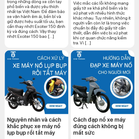
trong những dòng xe côn tay
Việc mắc các lỗi không mang
phổ biến và được yêu thích
giấy tờ xe khá phổ biến và bị
nhất tại Việt Nam. Để đảm bảo
xử phạt với nhiều hình thức
xe vận hành êm ái, bền bỉ và
khác nhau. Tuy nhiên, không ít
giữ được hiệu suất tối ưu, bạn
người vẫn còn lơ là trong việc
cần thay nhớt Exciter 150 định
chuẩn bị đầy đủ giấy tờ cần
kỳ và đúng cách. Vậy thay
thiết, dẫn đến việc bị xử phạt
nhớt Exciter 150 bao […]
khi cơ quan chức năng kiểm
tra. Vì […]
Nguyên nhân và cách
Cách đạp nổ xe máy
khắc phục xe máy nổ
đúng cách​ không bị
lụp bụp rồi tắt máy
mất sức