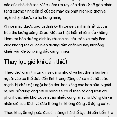
cáo của nhà chế tạo. Việc kiểm tra tay côn định kỳ sẽ góp phần
tăng cường tính bền bỉ của xe máy khi phát hiện kịp thời và
ngăn chặn được sự hư hỏng nặng.
Khi xe máy được bảo trì định kỳ thì xe sẽ vận hành rất tốt và
tiêu thụ lượng xăng tối ưu. Một sự thật hiển nhiên nếu không
kiểm tra bảo dưỡng định kỳ thì các chi tiết trên xe máy làm
việc không tốt dù có hiện tượng tấm chắn khí hay hư hỏng
khiến vấn đề tốn xăng dầu càng nhiều.
Thay lọc gió khi cần thiết
Theo thời gian, thì túi khí sẽ càng nhỏ đi và hút thêm bụi bên
ngoài vào có thể đưa đến tình trạng động cơ xe mất hết sức
mạnh, bị chết đột ngột hoặc tiêu hao xăng cao hơn nữa. Ngoài
ra, nếu sử dụng ống hơi bị hỏng sẽ có xỉ than tổ ong trên vòi
phun hoặc nếu khói xuyên vào nhiều cũng làm cho lượng khí xả
nhận diện sai lệch và đưa thông tin không đúng về động cơ xe.
Theo khuyến nghị của đa số những nhà chế tạo thì cần kiểm tra