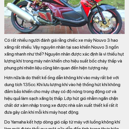
Có rất nhiều người đánh giá rằng chiếc xe máy Nouvo 3 hao
xăng rất nhiều. Vậy nguyên nhân tại sao khiến Nouvo 3 ngốn
xăng nhanh như thế? Nguyên nhân được xác định là vì thiếu hụt
lượng khí trong máy nén khiến cho hiệu suất bốc cháy thấp và
phung phí nhiên liệu cũng liên quan đến hiện tượng này.
Hơn nữa là do thiết kế ống dẫn không khí vào máy rất bé với
dung tích 135cc. Khi lưu lượng khí vào hệ thống hút khí không
đảm bảo khiến cho máy chạy có độ nóng trong động cơ và
hiệu quả làm sạch xăng bị thấp. Lớp hút gió nhằm ngăn chặn
chất dơ xâm nhập trong xe được nhà sản xuất thiết kế rất ít
đưa gây cản khí mỗi khi máy hoạt động.
Do Yamaha kết hợp dòng gió cấp từ máy với luồng không khí
làm mát được thổi qua một cửa dẫn đến tình trạng thực hiện