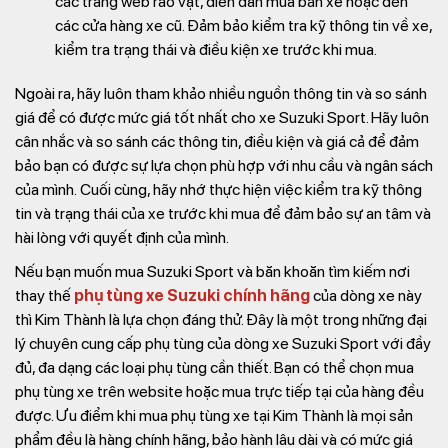
các trang web rao vặt, diễn đàn mua bán xe hoặc đến
các cửa hàng xe cũ. Đảm bảo kiểm tra kỹ thông tin về xe,
kiểm tra trạng thái và điều kiện xe trước khi mua.
Ngoài ra, hãy luôn tham khảo nhiều nguồn thông tin và so sánh
giá để có được mức giá tốt nhất cho xe Suzuki Sport. Hãy luôn
cân nhắc và so sánh các thông tin, điều kiện và giá cả để đảm
bảo bạn có được sự lựa chọn phù hợp với nhu cầu và ngân sách
của mình.
Cuối cùng, hãy nhớ thực hiện việc kiểm tra kỹ thông
tin và trạng thái của xe trước khi mua để đảm bảo sự an tâm và
hài lòng với quyết định của mình.
Nếu bạn muốn mua Suzuki Sport và băn khoăn tìm kiếm nơi
thay thế
phụ tùng xe Suzuki chính hãng
của dòng xe này
thì Kim Thành là lựa chọn đáng thử. Đây là một trong những đại
lý chuyên cung cấp phụ tùng của dòng xe Suzuki Sport với đầy
đủ, đa dạng các loại phụ tùng cần thiết. Bạn có thể chọn mua
phụ tùng xe trên website hoặc mua trực tiếp tại của hàng đều
được. Ưu điểm khi mua phụ tùng xe tại Kim Thành là mọi sản
phẩm đều là hàng chính hãng, bảo hành lâu dài và có mức giá