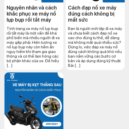
Nguyên nhân và cách
Cách đạp nổ xe máy
khắc phục xe máy nổ
đúng cách​ không bị
lụp bụp rồi tắt máy
mất sức
Tình trạng xe máy nổ lụp bụp
Bạn là người mới tập đi xe máy
rồi tắt máy là một vấn đề khá
và chưa biết cách đạp nổ xe
phổ biến mà nhiều người đi xe
sao cho đúng tư thế, dễ dàng
máy gặp phải. Hiện tượng xe
mà không mất quá nhiều sức?
nổ lụp bụp này còn tiềm ẩn
Đừng lo, việc đạp xe máy nổ
nguy hiểm khi tham gia giao
đúng cách không quá khó nếu
thông và có thể làm hỏng các
bạn nắm vững các bước cơ
bộ phận khác của xe. Để hiểu
bản và áp dụng đúng kỹ thuật.
[…]
Bài […]