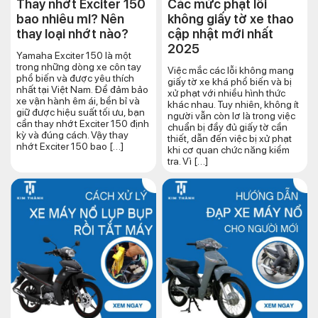
Thay nhớt Exciter 150
Các mức phạt lỗi
bao nhiêu ml? Nên
không giấy tờ xe thao
thay loại nhớt nào?
cập nhật mới nhất
2025
Yamaha Exciter 150 là một
trong những dòng xe côn tay
Việc mắc các lỗi không mang
phổ biến và được yêu thích
giấy tờ xe khá phổ biến và bị
nhất tại Việt Nam. Để đảm bảo
xử phạt với nhiều hình thức
xe vận hành êm ái, bền bỉ và
khác nhau. Tuy nhiên, không ít
giữ được hiệu suất tối ưu, bạn
người vẫn còn lơ là trong việc
cần thay nhớt Exciter 150 định
chuẩn bị đầy đủ giấy tờ cần
kỳ và đúng cách. Vậy thay
thiết, dẫn đến việc bị xử phạt
nhớt Exciter 150 bao […]
khi cơ quan chức năng kiểm
tra. Vì […]