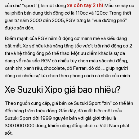
của chữ “sport”), là một dòng
xe côn tay 2 thì
. Mẫu xe này có
hai phiên bản dung tích động cơ là 110cc và 120cc. Trong thời
gian từ năm 2000 đến 2005, RGV từng là “vua đường phố”
được săn đón.
Điểm mạnh của RGV nằm ở động cơ mạnh mẽ và kiểu dáng
bắt mắt. Xe sở hữu khả năng tăng tốc vượt trội nhờ động cơ 2
thì và hệ thống ống pô thể thao. Một ưu điểm khác là sự đa
dạng về màu sắc. RGV có nhiều tùy chọn màu sắc như đồng,
xanh tím, xanh rêu, chocolate, đỏ Ferrari, đỏ đô,… giúp người
dùng có nhiều sự lựa chọn theo phong cách cá nhân của mình.
Xe Suzuki Xipo giá bao nhiêu?
Theo nguồn cung cấp, giá bán xe Suzuki Sport “zin” có thể lên
đến hàng trăm triệu đồng. Gần đây, đã xuất hiện một mẫu
Suzuki Sport đời 1999 nguyên bản với giá giới thiệu là
300.000.000 đồng, khiến cộng đồng chơi xe Việt Nam phát
sốt.