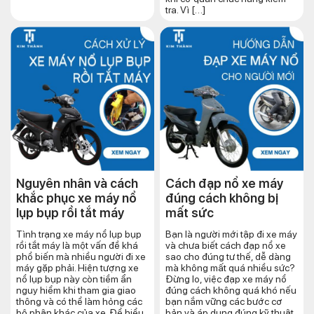
tra. Vì […]
Nguyên nhân và cách
Cách đạp nổ xe máy
khắc phục xe máy nổ
đúng cách​ không bị
lụp bụp rồi tắt máy
mất sức
Tình trạng xe máy nổ lụp bụp
Bạn là người mới tập đi xe máy
rồi tắt máy là một vấn đề khá
và chưa biết cách đạp nổ xe
phổ biến mà nhiều người đi xe
sao cho đúng tư thế, dễ dàng
máy gặp phải. Hiện tượng xe
mà không mất quá nhiều sức?
nổ lụp bụp này còn tiềm ẩn
Đừng lo, việc đạp xe máy nổ
nguy hiểm khi tham gia giao
đúng cách không quá khó nếu
thông và có thể làm hỏng các
bạn nắm vững các bước cơ
bộ phận khác của xe. Để hiểu
bản và áp dụng đúng kỹ thuật.