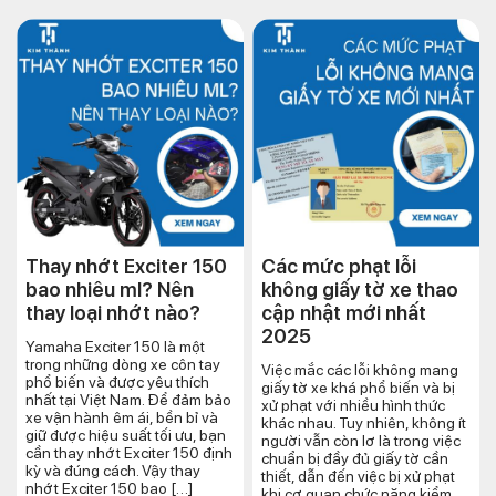
Thay nhớt Exciter 150
Các mức phạt lỗi
bao nhiêu ml? Nên
không giấy tờ xe thao
thay loại nhớt nào?
cập nhật mới nhất
2025
Yamaha Exciter 150 là một
trong những dòng xe côn tay
Việc mắc các lỗi không mang
phổ biến và được yêu thích
giấy tờ xe khá phổ biến và bị
nhất tại Việt Nam. Để đảm bảo
xử phạt với nhiều hình thức
xe vận hành êm ái, bền bỉ và
khác nhau. Tuy nhiên, không ít
giữ được hiệu suất tối ưu, bạn
người vẫn còn lơ là trong việc
cần thay nhớt Exciter 150 định
chuẩn bị đầy đủ giấy tờ cần
kỳ và đúng cách. Vậy thay
thiết, dẫn đến việc bị xử phạt
nhớt Exciter 150 bao […]
khi cơ quan chức năng kiểm