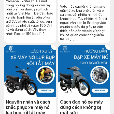
Yamaha Exciter 150 là một
trong những dòng xe côn tay
Việc mắc các lỗi không mang
phổ biến và được yêu thích
giấy tờ xe khá phổ biến và bị
nhất tại Việt Nam. Để đảm bảo
xử phạt với nhiều hình thức
xe vận hành êm ái, bền bỉ và
khác nhau. Tuy nhiên, không ít
giữ được hiệu suất tối ưu, bạn
người vẫn còn lơ là trong việc
cần thay nhớt Exciter 150 định
chuẩn bị đầy đủ giấy tờ cần
kỳ và đúng cách. Vậy thay
thiết, dẫn đến việc bị xử phạt
nhớt Exciter 150 bao […]
khi cơ quan chức năng kiểm
tra. Vì […]
Nguyên nhân và cách
Cách đạp nổ xe máy
khắc phục xe máy nổ
đúng cách​ không bị
lụp bụp rồi tắt máy
mất sức