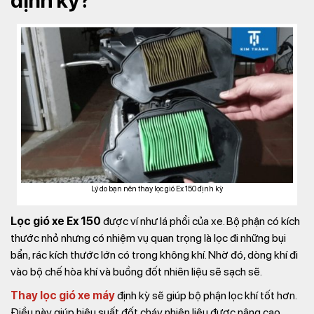
định kỳ?
Lý do bạn nên thay lọc gió Ex 150 định kỳ
Lọc gió xe Ex 150
được ví như lá phổi của xe. Bộ phận có kích
thước nhỏ nhưng có nhiệm vụ quan trọng là lọc đi những bụi
bẩn, rác kích thước lớn có trong không khí. Nhờ đó, dòng khí đi
vào bộ chế hòa khí và buồng đốt nhiên liệu sẽ sạch sẽ.
Thay lọc gió xe máy
định kỳ sẽ giúp bộ phận lọc khí tốt hơn.
Điều này giúp hiệu suất đốt cháy nhiên liệu được nâng cao,