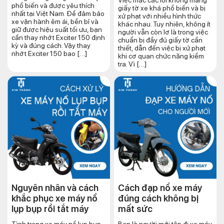
Việc mắc các lỗi không mang
phổ biến và được yêu thích
giấy tờ xe khá phổ biến và bị
nhất tại Việt Nam. Để đảm bảo
xử phạt với nhiều hình thức
xe vận hành êm ái, bền bỉ và
khác nhau. Tuy nhiên, không ít
giữ được hiệu suất tối ưu, bạn
người vẫn còn lơ là trong việc
cần thay nhớt Exciter 150 định
chuẩn bị đầy đủ giấy tờ cần
kỳ và đúng cách. Vậy thay
thiết, dẫn đến việc bị xử phạt
nhớt Exciter 150 bao […]
khi cơ quan chức năng kiểm
tra. Vì […]
Nguyên nhân và cách
Cách đạp nổ xe máy
khắc phục xe máy nổ
đúng cách​ không bị
lụp bụp rồi tắt máy
mất sức