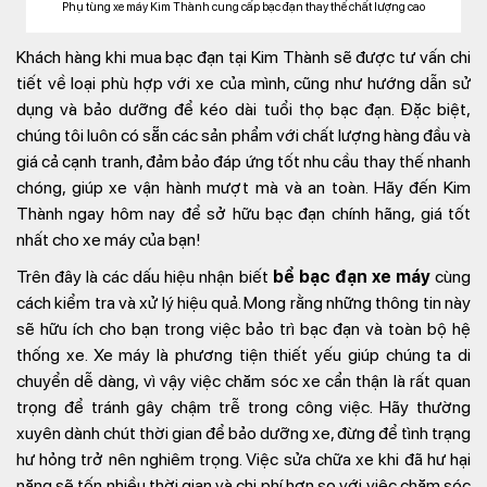
Phụ tùng xe máy Kim Thành cung cấp bạc đạn thay thế chất lượng cao
Khách hàng khi mua bạc đạn tại Kim Thành sẽ được tư vấn chi
tiết về loại phù hợp với xe của mình, cũng như hướng dẫn sử
dụng và bảo dưỡng để kéo dài tuổi thọ bạc đạn. Đặc biệt,
chúng tôi luôn có sẵn các sản phẩm với chất lượng hàng đầu và
giá cả cạnh tranh, đảm bảo đáp ứng tốt nhu cầu thay thế nhanh
chóng, giúp xe vận hành mượt mà và an toàn. Hãy đến Kim
Thành ngay hôm nay để sở hữu bạc đạn chính hãng, giá tốt
nhất cho xe máy của bạn!
Trên đây là các dấu hiệu nhận biết
bể bạc đạn xe máy
cùng
cách kiểm tra và xử lý hiệu quả. Mong rằng những thông tin này
sẽ hữu ích cho bạn trong việc bảo trì bạc đạn và toàn bộ hệ
thống xe. Xe máy là phương tiện thiết yếu giúp chúng ta di
chuyển dễ dàng, vì vậy việc chăm sóc xe cẩn thận là rất quan
trọng để tránh gây chậm trễ trong công việc. Hãy thường
xuyên dành chút thời gian để bảo dưỡng xe, đừng để tình trạng
hư hỏng trở nên nghiêm trọng. Việc sửa chữa xe khi đã hư hại
nặng sẽ tốn nhiều thời gian và chi phí hơn so với việc chăm sóc