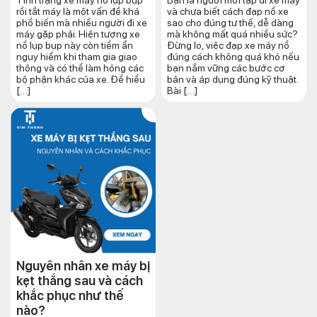
Tình trạng xe máy nổ lụp bụp
Bạn là người mới tập đi xe máy
rồi tắt máy là một vấn đề khá
và chưa biết cách đạp nổ xe
phổ biến mà nhiều người đi xe
sao cho đúng tư thế, dễ dàng
máy gặp phải. Hiện tượng xe
mà không mất quá nhiều sức?
nổ lụp bụp này còn tiềm ẩn
Đừng lo, việc đạp xe máy nổ
nguy hiểm khi tham gia giao
đúng cách không quá khó nếu
thông và có thể làm hỏng các
bạn nắm vững các bước cơ
bộ phận khác của xe. Để hiểu
bản và áp dụng đúng kỹ thuật.
[…]
Bài […]
Nguyên nhân xe máy bị
kẹt thắng sau và cách
khắc phục như thế
nào?