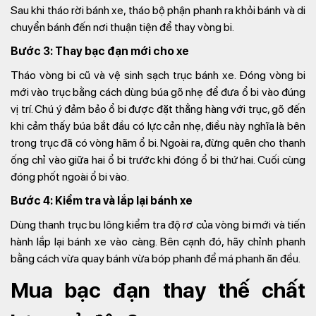
Sau khi tháo rời bánh xe, tháo bộ phận phanh ra khỏi bánh và di
chuyển bánh đến nơi thuận tiện để thay vòng bi.
Bước 3: Thay bạc đạn mới cho xe
Tháo vòng bi cũ và vệ sinh sạch trục bánh xe. Đóng vòng bi
mới vào trục bằng cách dùng búa gõ nhẹ để đưa ổ bi vào đúng
vị trí. Chú ý đảm bảo ổ bi được đặt thẳng hàng với trục, gõ đến
khi cảm thấy búa bắt đầu có lực cản nhẹ, điều này nghĩa là bên
trong trục đã có vòng hãm ổ bi. Ngoài ra, đừng quên cho thanh
ống chỉ vào giữa hai ổ bi trước khi đóng ổ bi thứ hai. Cuối cùng
đóng phốt ngoài ổ bi vào.
Bước 4: Kiểm tra và lắp lại bánh xe
Dùng thanh trục bu lông kiểm tra độ rơ của vòng bi mới và tiến
hành lắp lại bánh xe vào càng. Bên cạnh đó, hãy chỉnh phanh
bằng cách vừa quay bánh vừa bóp phanh để má phanh ăn đều.
Mua bạc đạn thay thế chất