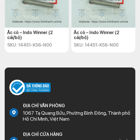
Ắc cò – Indo Winner (2
Ắc cò – Indo Winner (2
cái/bộ)
cái/bộ)
SKU: 14451-K56-N00
SKU: 14451-K56-N00
ĐỊA CHỈ VĂN PHÒNG
1067 Tạ Quang Bửu, Phường Bình Đông, Thành phố
Hồ Chí Minh, Việt Nam
ĐỊA CHỈ CỬA HÀNG