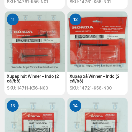
SKU: 14761-K56-N01
SKU: 14761-K56-N01
11
12
Xupap hút Winner – Indo (2
Xupap xả Winner – Indo (2
cái/bộ)
cái/bộ)
SKU: 14711-K56-N00
SKU: 14721-K56-N00
13
14