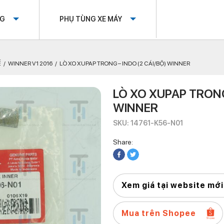
OG
PHỤ TÙNG XE MÁY
Ế
WINNER V1 2016
LÒ XO XUPAP TRONG – INDO (2 CÁI/BỘ) WINNER
LÒ XO XUPAP TRONG
WINNER
SKU: 14761-K56-N01
Share:
Xem giá tại website mới
Mua trên Shopee