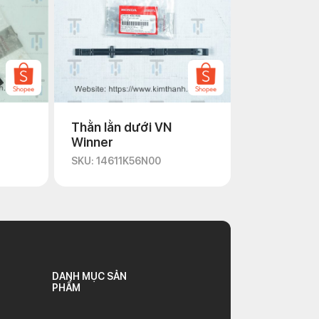
Thằn lằn dưới VN
Winner
SKU: 14611K56N00
DANH MỤC SẢN
PHẨM