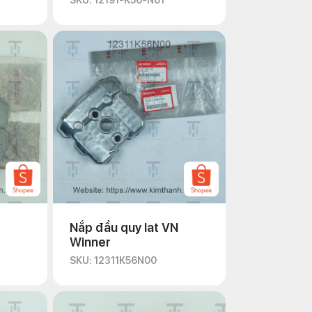
SKU: 12191-K56-N01
Nắp đầu quy lat VN
Winner
SKU: 12311K56N00