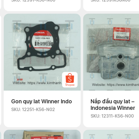
SKU: 12391-K56-N00
SKU: 12391K56N00
Gon quy lat Winner Indo
Nắp đầu quy lat –
Indonesia Winner
SKU: 12251-K56-N02
SKU: 12311-K56-N00