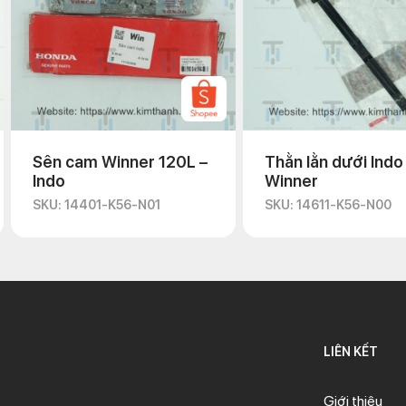
Sên cam Winner 120L –
Thằn lằn dưới Indo
Indo
Winner
SKU: 14401-K56-N01
SKU: 14611-K56-N00
LIÊN KẾT
Giới thiệu