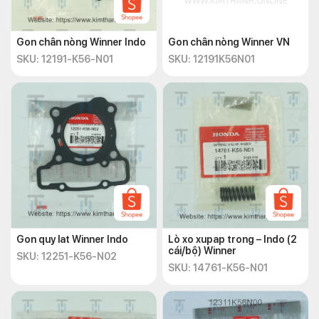
Gon chân nòng Winner Indo
Gon chân nòng Winner VN
SKU: 12191-K56-N01
SKU: 12191K56N01
Gon quy lat Winner Indo
Lò xo xupap trong – Indo (2
cái/bộ) Winner
SKU: 12251-K56-N02
SKU: 14761-K56-N01