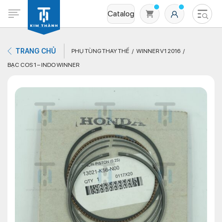
Catalog
TRANG CHỦ
PHỤ TÙNG THAY THẾ
WINNER V1 2016
BẠC COS 1 – INDO WINNER
Không có sản phẩm nào trong giỏ hàng