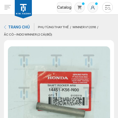
Catalog
TRANG CHỦ
PHỤ TÙNG THAY THẾ
WINNER V1 2016
ẮC CÒ – INDO WINNER (2 CÁI/BỘ)
Không có sản phẩm nào trong giỏ hàng