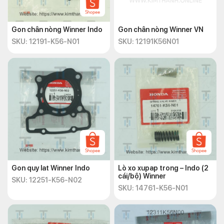
Gon chân nòng Winner Indo
Gon chân nòng Winner VN
SKU: 12191-K56-N01
SKU: 12191K56N01
Gon quy lat Winner Indo
Lò xo xupap trong – Indo (2
cái/bộ) Winner
SKU: 12251-K56-N02
SKU: 14761-K56-N01