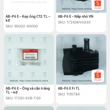
AB-Pô E – Kẹp ống C12 TL –
AB-Pô E – Nắp nhỏ VN
kđ
SKU: 17245KVGA30
SKU: 95002-80000
AB-Pô E – Ống xả cặn trắng
AB-Pô E Fi TL
TL – kđ
SKU: 1115784
SKU: 17261-KVB-T00