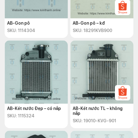
AB-Gon pô
AB-Gon pô – kđ
SKU: 1114304
SKU: 18291KVB900
AB-Két nước Đẹp – có nắp
AB-Két nước TL – không
nắp
SKU: 1115324
SKU: 19010-KVG-901