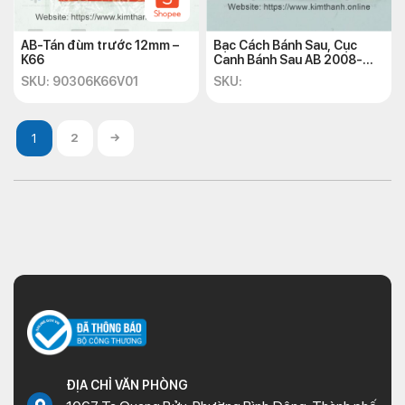
AB-Tán đùm trước 12mm –
Bạc Cách Bánh Sau, Cục
K66
Canh Bánh Sau AB 2008-
2010
SKU: 90306K66V01
SKU:
2
→
ĐỊA CHỈ VĂN PHÒNG