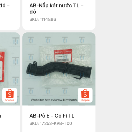
đỏ –
AB-Nắp két nước TL –
đỏ
SKU: 1114886
n
AB-Pô E – Co Fi TL
SKU: 17253-KVB-T00