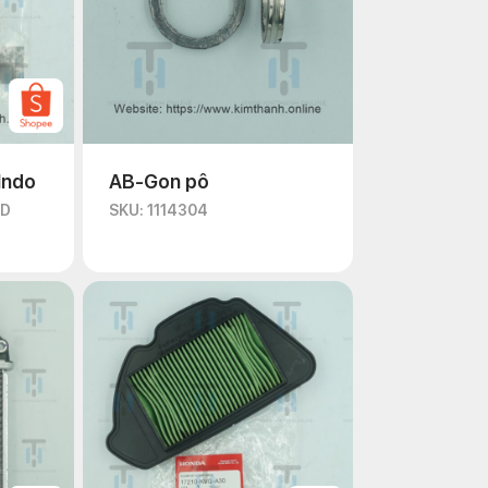
Indo
AB-Gon pô
ID
SKU: 1114304