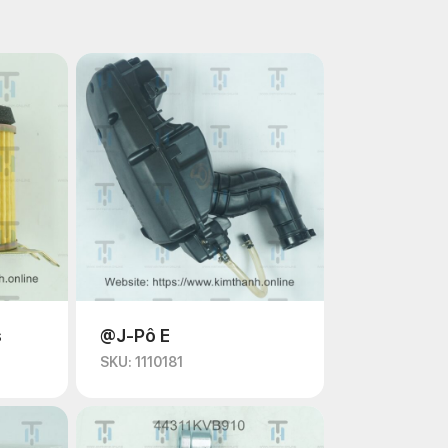
s
@J-Pô E
SKU: 1110181