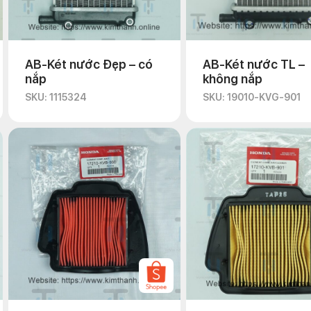
AB-Két nước Đẹp – có
AB-Két nước TL –
nắp
không nắp
SKU: 1115324
SKU: 19010-KVG-901