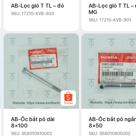
AB-Lọc gió T TL – đỏ
AB-Lọc gió T TL – 
MG
SKU: 17210-KVB-930
SKU: 17210-KVB-901
AB-Ốc bắt pô dài
AB-Ốc bắt pô ngắ
8×100
8×50
SKU: 958010810002
SKU: 958010805002