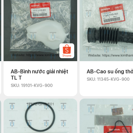
AB-Bình nước giải nhiệt
AB-Cao su ống th
TL T
SKU: 11345-KVG-900
SKU: 19101-KVG-900