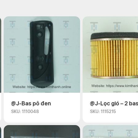
@J-Bas pô đen
@J-Lọc gió – 2 ba
SKU: 1110048
SKU: 1115215