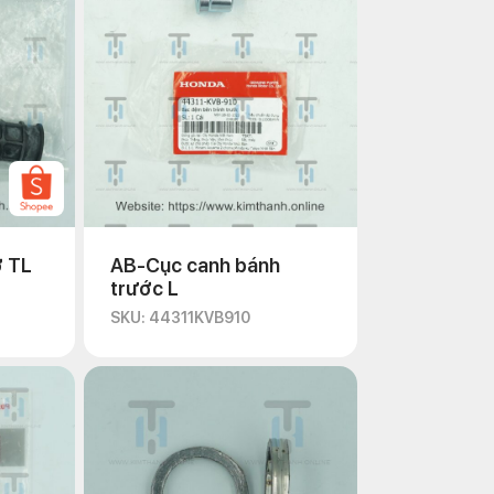
ở TL
AB-Cục canh bánh
trước L
SKU: 44311KVB910