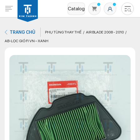
Catalog
TRANG CHỦ
PHỤ TÙNG THAY THẾ
AIR BLADE 2008 - 2010
AB-LỌC GIÓ FI VN – XANH
Không có sản phẩm nào trong giỏ hàng