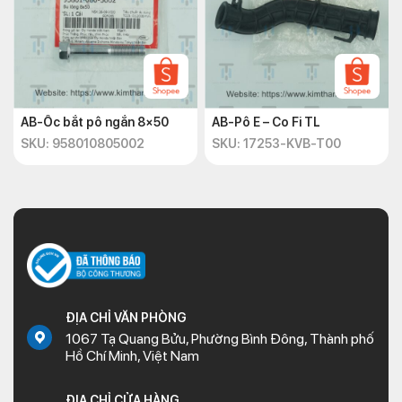
AB-Ốc bắt pô ngắn 8×50
AB-Pô E – Co Fi TL
SKU: 958010805002
SKU: 17253-KVB-T00
ĐỊA CHỈ VĂN PHÒNG
1067 Tạ Quang Bửu, Phường Bình Đông, Thành phố
Hồ Chí Minh, Việt Nam
ĐỊA CHỈ CỬA HÀNG