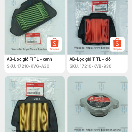
AB-Lọc gió Fi TL – xanh
AB-Lọc gió T TL – đỏ
SKU: 17210-KVG-A30
SKU: 17210-KVB-930