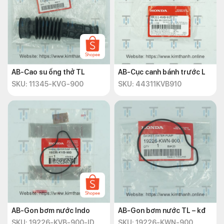
AB-Cao su ống thở TL
AB-Cục canh bánh trước L
SKU: 11345-KVG-900
SKU: 44311KVB910
AB-Gon bơm nước Indo
AB-Gon bơm nước TL – kđ
SKU: 19226-KVB-900-ID
SKU: 19226-KWN-900