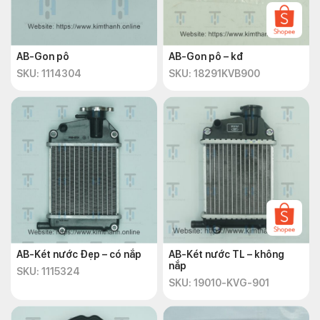
AB-Gon pô
AB-Gon pô – kđ
SKU: 1114304
SKU: 18291KVB900
AB-Két nước Đẹp – có nắp
AB-Két nước TL – không
nắp
SKU: 1115324
SKU: 19010-KVG-901