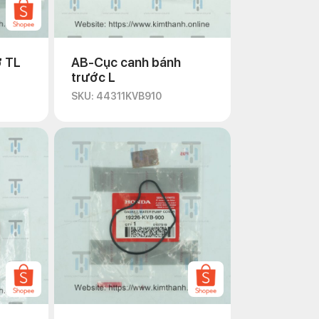
ở TL
AB-Cục canh bánh
trước L
SKU: 44311KVB910