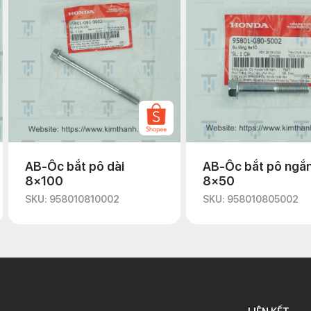
AB-Ốc bắt pô dài
AB-Ốc bắt pô ngắ
8×100
8×50
SKU: 958010810002
SKU: 958010805002