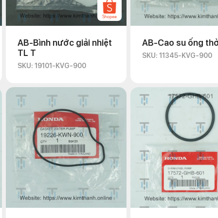
AB-Bình nước giải nhiệt
AB-Cao su ống th
TL T
SKU: 11345-KVG-900
SKU: 19101-KVG-900