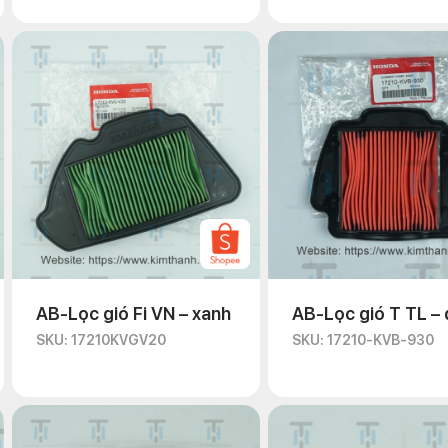
AB-Lọc gió Fi VN – xanh
AB-Lọc gió T TL –
SKU: 17210KVGV20
SKU: 17210-KVB-930