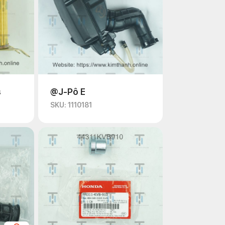
s
@J-Pô E
SKU: 1110181