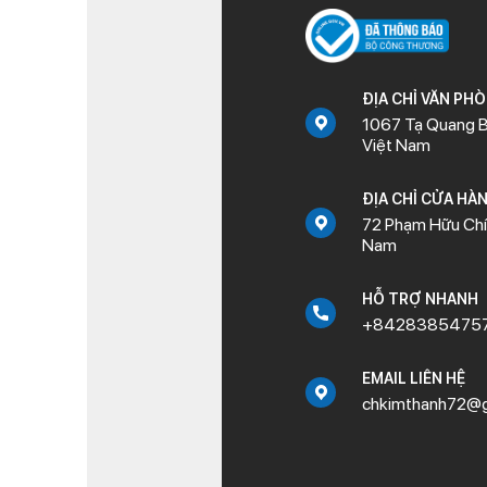
ĐỊA CHỈ VĂN PH
1067 Tạ Quang B
Việt Nam
ĐỊA CHỈ CỬA HÀ
72 Phạm Hữu Chí,
Nam
HỖ TRỢ NHANH
+8428385475
EMAIL LIÊN HỆ
chkimthanh72@g