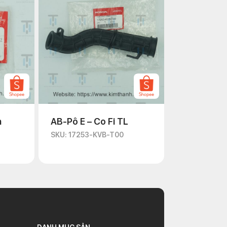
n
AB-Pô E – Co Fi TL
SKU: 17253-KVB-T00