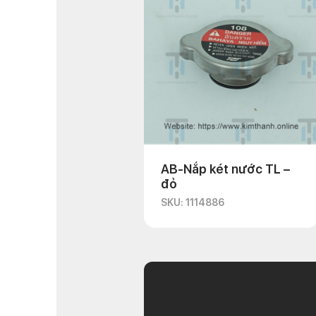
AB-Nắp két nước TL –
đỏ
SKU: 1114886