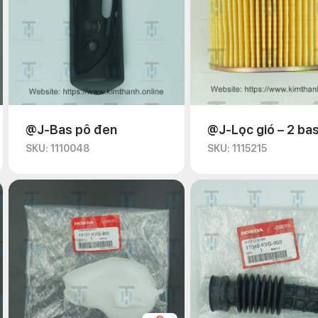
@J-Bas pô đen
@J-Lọc gió – 2 ba
SKU: 1110048
SKU: 1115215