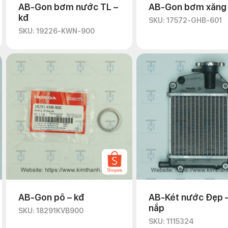
AB-Gon bơm nước TL –
AB-Gon bơm xăng 
kđ
SKU: 17572-GHB-601
SKU: 19226-KWN-900
AB-Gon pô – kđ
AB-Két nước Đẹp 
nắp
SKU: 18291KVB900
SKU: 1115324