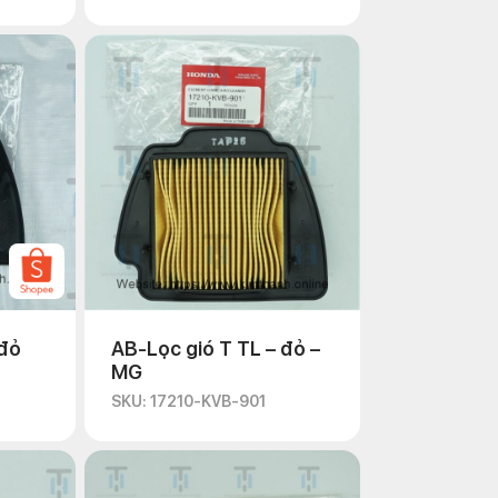
 đỏ
AB-Lọc gió T TL – đỏ –
MG
SKU: 17210-KVB-901