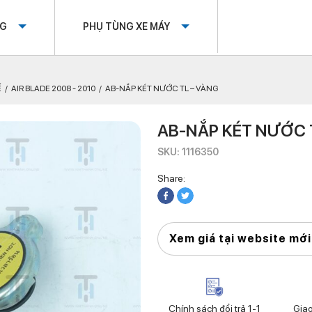
OG
PHỤ TÙNG XE MÁY
Ế
AIR BLADE 2008 - 2010
AB-NẮP KÉT NƯỚC TL – VÀNG
AB-NẮP KÉT NƯỚC 
SKU: 1116350
Share:
Xem giá tại website mới
Chính sách đổi trả 1-1
Gia