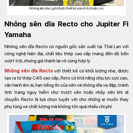
Nhông sên dĩa Light được thiết kế vừa khít chuẩn zin
Nhông sên dĩa Recto cho Jupiter Fi
Yamaha
Nhông sên dĩa Recto có nguồn gốc sản xuất tại Thái Lan với
công nghệ hiện đại, chất liệu thép cao cấp mang đến độ bền
vượt trội, nhưng giá thành lại vô cùng hợp lý.
Nhông sên dĩa Recto
với thiết kế có khối lượng nhẹ, được
tạo ra từ thép C45 cao cấp, Reto có khả năng chịu lực cực cao,
vận hành êm ái, hạn tiếng ồn của sên và nhông dĩa va đập, tránh
tình trạng nguy hiểm như trượt sên hoặc nhảy sên khi di
chuyển. Recto là lựa chọn tuyệt vời cho những ai muốn thay
phụ tùng xe chất lượng mà không tốn quá nhiều chi phí.