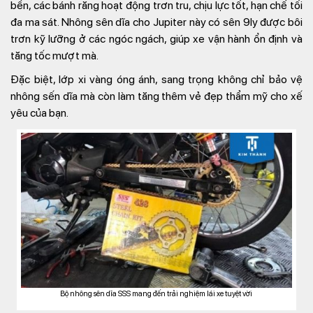
bền, các bánh răng hoạt động trơn tru, chịu lực tốt, hạn chế tối
đa ma sát. Nhông sên dĩa cho Jupiter này có sên 9ly được bôi
trơn kỹ lưỡng ở các ngóc ngách, giúp xe vận hành ổn định và
tăng tốc mượt mà.
Đặc biệt, lớp xi vàng óng ánh, sang trọng không chỉ bảo vệ
nhông sến dĩa mà còn làm tăng thêm vẻ đẹp thẩm mỹ cho xế
yêu của bạn.
Bộ nhông sên dĩa SSS mang đến trải nghiệm lái xe tuyệt vời