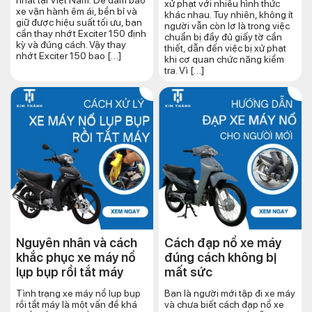
xử phạt với nhiều hình thức
xe vận hành êm ái, bền bỉ và
khác nhau. Tuy nhiên, không ít
giữ được hiệu suất tối ưu, bạn
người vẫn còn lơ là trong việc
cần thay nhớt Exciter 150 định
chuẩn bị đầy đủ giấy tờ cần
kỳ và đúng cách. Vậy thay
thiết, dẫn đến việc bị xử phạt
nhớt Exciter 150 bao […]
khi cơ quan chức năng kiểm
tra. Vì […]
Nguyên nhân và cách
Cách đạp nổ xe máy
khắc phục xe máy nổ
đúng cách​ không bị
lụp bụp rồi tắt máy
mất sức
Tình trạng xe máy nổ lụp bụp
Bạn là người mới tập đi xe máy
rồi tắt máy là một vấn đề khá
và chưa biết cách đạp nổ xe