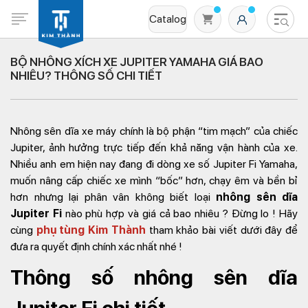
Catalog
BỘ NHÔNG XÍCH XE JUPITER YAMAHA GIÁ BAO
NHIÊU? THÔNG SỐ CHI TIẾT
Nhông sên dĩa xe máy chính là bộ phận “tim mạch” của chiếc
Jupiter, ảnh hưởng trực tiếp đến khả năng vận hành của xe.
Nhiều anh em hiện nay đang đi dòng xe số Jupiter Fi Yamaha,
muốn nâng cấp chiếc xe mình “bốc” hơn, chạy êm và bền bỉ
Không có sản phẩm nào trong giỏ hàng
hơn nhưng lại phân vân không biết loại
nhông sên dĩa
Jupiter Fi
nào phù hợp và giá cả bao nhiêu ? Đừng lo ! Hãy
cùng
phụ tùng Kim Thành
tham khảo bài viết dưới đây để
đưa ra quyết định chính xác nhất nhé !
Thông số nhông sên dĩa