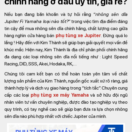
chính hãng ở đâu uy tín, giá rẻ?
Nếu bạn đang băn khoăn và tự hỏi rằng “
nhông sên dĩa
Jupiter Fi Yamaha loại nào tốt?
” trong việc tìm địa điểm đáng
tin cậy để mua nhông sên dĩa chính hãng, chất lượng cao giữa
hàng nghìn cửa hàng bán
phụ tùng xe Jupiter
. Đừng quá lo
lắng ! Hãy đến với Kim Thành sẽ giúp bạn giải quyết mọi vấn đề
khúc mắc. Hiện nay, Kim Thành là địa chỉ phân phối chính hãng
đa dạng các loại nhông sên dĩa nổi tiếng như : Light Speed
Racing, DID, SSS, Akei, Hodaka, RK,…
Chúng tôi cam kết bạn có thể hoàn toàn yên tâm về chất
lượng sản phẩm của Kim Thành, nguồn gốc xuất xứ rõ ràng, giá
thành hợp lý và dịch vụ giao hàng trong “tích tắc”. Chuyên cung
cấp các loại
phụ tùng xe máy Yamaha
và sở hữu đội ngũ
nhân viên tư vấn chuyên nghiệp, được đào tạo nghiệp vụ theo
quy trình, có tay nghề cao sẽ giúp bạn đưa ra lựa chọn nhông
sên dĩa nào phù hợp nhất với chiếc Jupiter của mình.