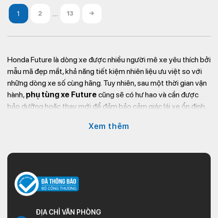
…
2
13
→
Honda Future là dòng xe được nhiều người mê xe yêu thích bởi
mẫu mã đẹp mắt, khả năng tiết kiệm nhiên liệu ưu việt so với
những dòng xe số cùng hãng. Tuy nhiên, sau một thời gian vận
hành,
phụ tùng xe Future
cũng sẽ có hư hao và cần được
bảo dưỡng hoặc thay mới để đảm bảo cảm giác lái xe ổn định,
mượt mà. Hãy cùng Kim Thành – Cửa hàng chuyên bán
phụ
Xem thêm
tùng xe máy
các loại chính hãng, cập nhật những phụ tùng xe
máy Honda Future chính hãng, giá tốt nhất trong bài viết dưới
đây.
Giới thiệu phụ tùng xe máy
Future
ĐỊA CHỈ VĂN PHÒNG