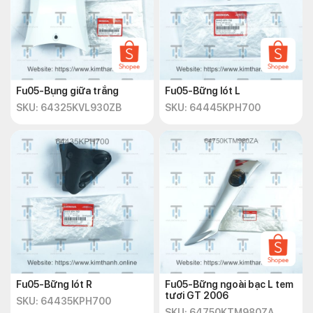
Fu05-Bụng giữa trắng
Fu05-Bững lót L
SKU: 64325KVL930ZB
SKU: 64445KPH700
Fu05-Bững lót R
Fu05-Bững ngoài bạc L tem
tươi GT 2006
SKU: 64435KPH700
SKU: 64750KTM980ZA