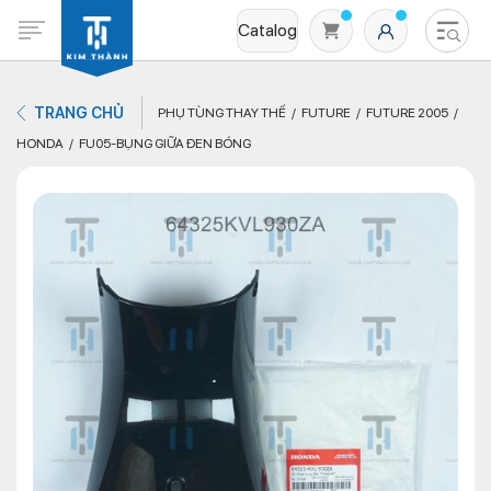
Catalog
TRANG CHỦ
PHỤ TÙNG THAY THẾ
FUTURE
FUTURE 2005
HONDA
FU05-BỤNG GIỮA ĐEN BÓNG
Không có sản phẩm nào trong giỏ hàng