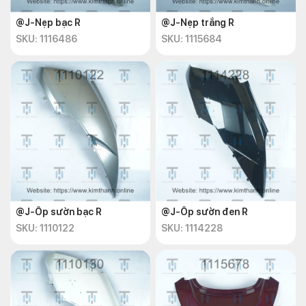
@J-Nẹp bạc R
@J-Nẹp trắng R
SKU: 1116486
SKU: 1115684
@J-Ốp sườn bạc R
@J-Ốp sườn đen R
SKU: 1110122
SKU: 1114228