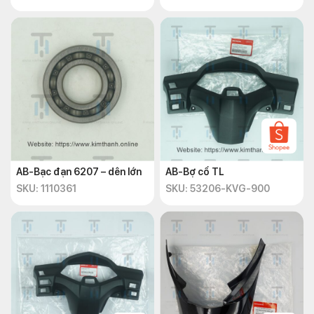
AB-Bạc đạn 6207 – dên lớn
AB-Bợ cổ TL
SKU: 1110361
SKU: 53206-KVG-900