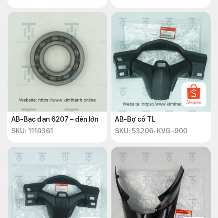
AB-Bạc đạn 6207 – dên lớn
AB-Bợ cổ TL
SKU: 1110361
SKU: 53206-KVG-900