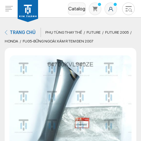
Catalog
TRANG CHỦ
PHỤ TÙNG THAY THẾ
FUTURE
FUTURE 2005
HONDA
FU05-BỮNG NGOÀI XÁM R TEM ĐEN 2007
Không có sản phẩm nào trong giỏ hàng