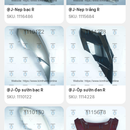
@J-Nẹp bạc R
@J-Nẹp trắng R
SKU: 1116486
SKU: 1115684
@J-Ốp sườn bạc R
@J-Ốp sườn đen R
SKU: 1110122
SKU: 1114228